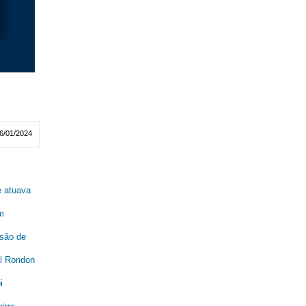
6/01/2024
e atuava
m
são de
al Rondon
i