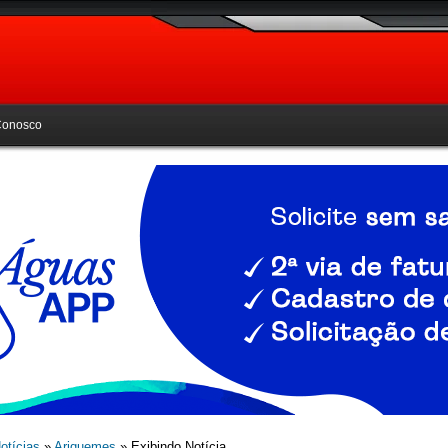
Conosco
otícias
»
Ariquemes
» Exibindo Notícia