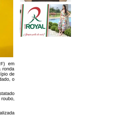
RF) em
a ronda
ípio de
dado, o
statado
 roubo,
alizada