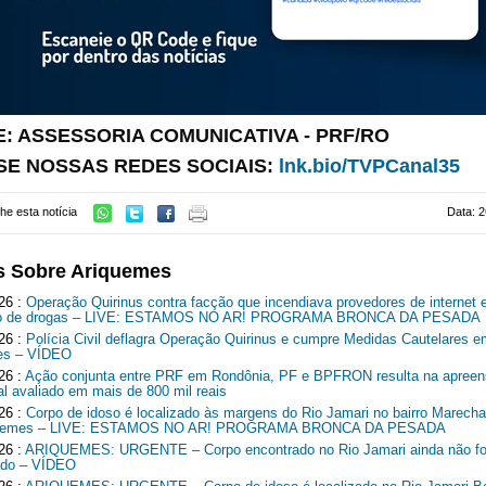
: ASSESSORIA COMUNICATIVA - PRF/RO
SE NOSSAS REDES SOCIAIS:
lnk.bio/TVPCanal35
he esta notícia
Data: 2
s Sobre Ariquemes
26 :
Operação Quirinus contra facção que incendiava provedores de internet 
ico de drogas – LIVE: ESTAMOS NO AR! PROGRAMA BRONCA DA PESADA
26 :
Polícia Civil deflagra Operação Quirinus e cumpre Medidas Cautelares e
es – VÍDEO
26 :
Ação conjunta entre PRF em Rondônia, PF e BPFRON resulta na apreen
al avaliado em mais de 800 mil reais
26 :
Corpo de idoso é localizado às margens do Rio Jamari no bairro Marech
quemes – LIVE: ESTAMOS NO AR! PROGRAMA BRONCA DA PESADA
26 :
ARIQUEMES: URGENTE – Corpo encontrado no Rio Jamari ainda não fo
cado – VÍDEO