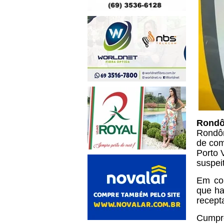
Rondô
Rondôn
de com
Porto 
suspei
Em con
que ha
recept
Cumpre