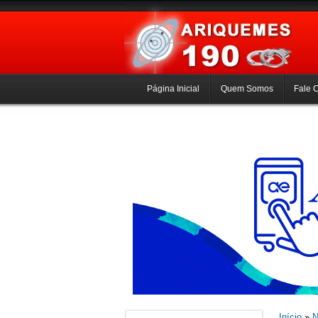
Página Inicial
Quem Somos
Fale 
Início
»
N