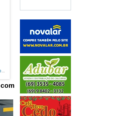
Uma publicação compartilhada por CANAL 35 | ARIQUEMES190.COM.BR (@tvpcanal35)
 com