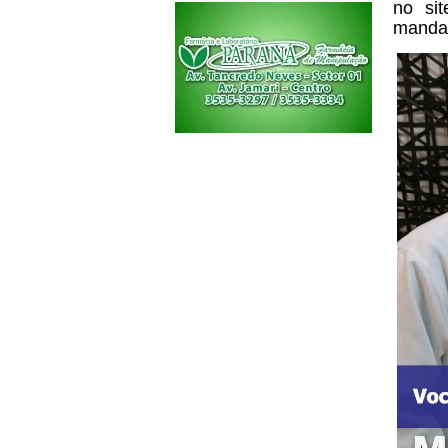
no si
mandad