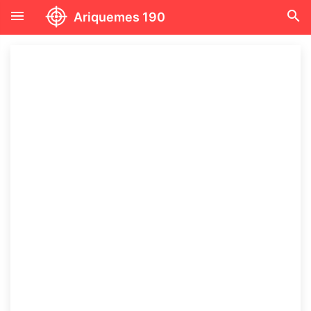
menu
search
Ariquemes 190