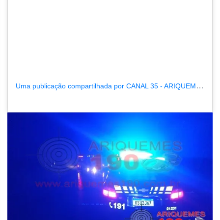
Uma publicação compartilhada por CANAL 35 - ARIQUEMES190.COM.BR (@canal35_ariquemes190.com.br)