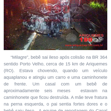
“Milagre”, bebê sai ileso após colisão na BR 364
sentido Porto Velho, cerca de 15 km de Ariquemes
(RO). Estava chovendo, quando um veículo
aquaplanou e atingiu um carro e uma caminhonete
de frente. Um casal com um bebê de
aproximadamente seis meses estavam na
caminhonete que ficou destruída. A mãe teve fratura
na perna esquerda, o pai sentia fortes dores e o
bebê saiu ileso. A equipe de reportagem do Canal