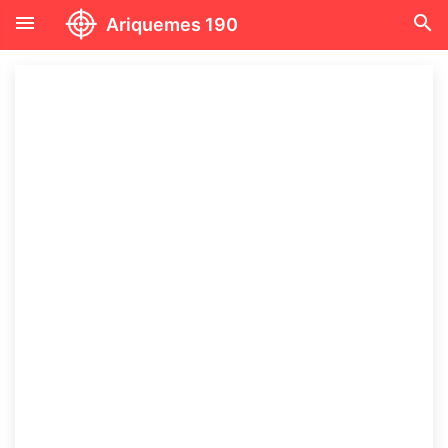
menu
search
Ariquemes 190