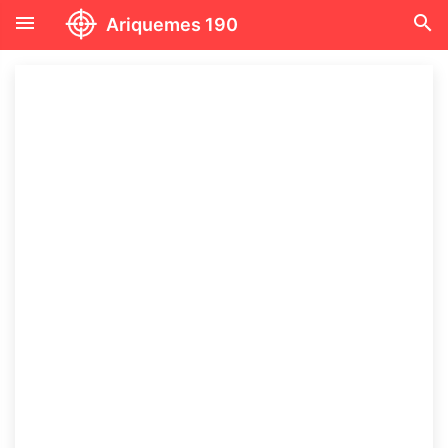
menu
search
Ariquemes 190