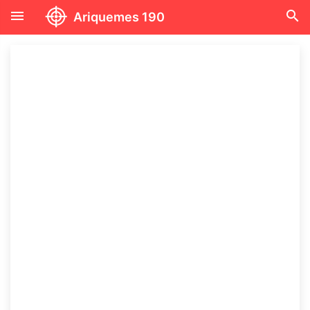
menu
search
Ariquemes 190