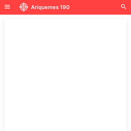
menu
search
Ariquemes 190