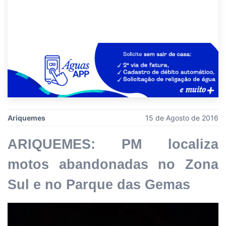
Ariquemes
15 de Agosto de 2016
ARIQUEMES: PM localiza
motos abandonadas no Zona
Sul e no Parque das Gemas