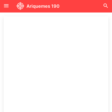
menu
search
Ariquemes 190