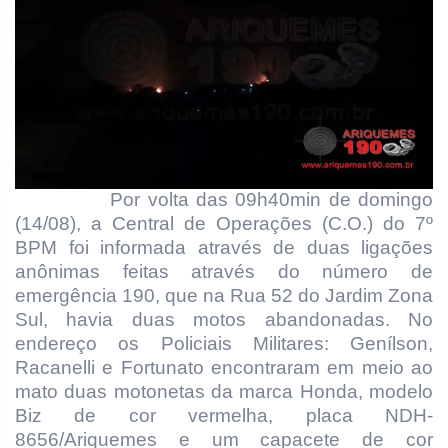
Por volta das 09h40min de domingo
(14/08), a Central de Operações (C.O.) do 7º
BPM foi informada através de duas ligações
anônimas feitas através do número de
emergência 190, que na Rua 52 do Jardim Zona
Sul, havia duas motos abandonadas. No
endereço os Policiais Militares: Genílson,
Racanelli e Fortunato encontraram em meio ao
mato duas motonetas da marca Honda, modelo
Biz de cor vermelha, placa NDH-
8656/Ariquemes e um capacete de cor