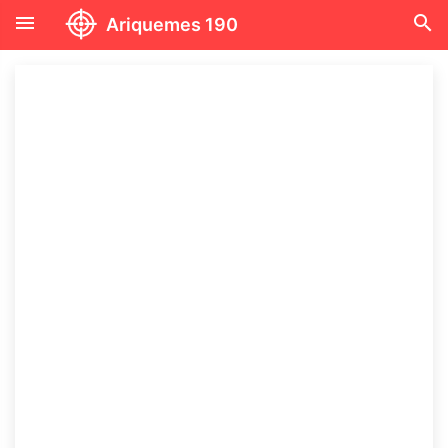
menu
search
Ariquemes 190