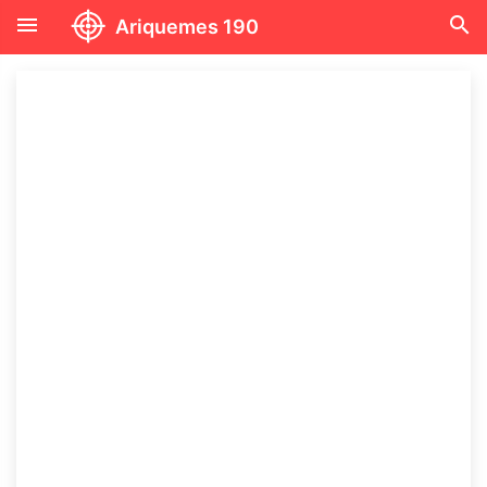
menu
search
Ariquemes 190