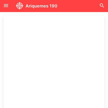
menu
search
Ariquemes 190