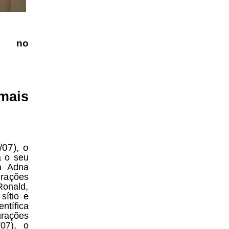
 no
mais
7), o
a o seu
a Adna
urações
Ronald,
sítio e
ntífica
urações
/07), o