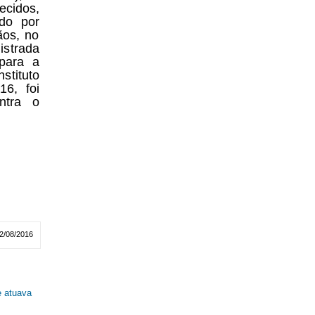
ecidos,
do por
ãos, no
istrada
para a
stituto
16, foi
ntra o
2/08/2016
e atuava