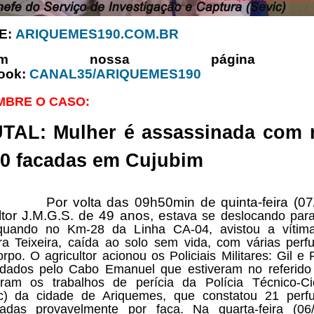
E:
ARIQUEMES190.COM.BR
rtam nossa página
ook:
CANAL35/ARIQUEMES190
MBRE O CASO:
TAL: Mulher é assassinada com 
20 facadas em Cujubim
volta das 09h50min de quinta-feira (07/0
ltor J.M.G.S. de 49 anos, es
tava se deslocando par
, quando no Km-28 da Linha CA-04, avistou a vítim
a Teixeira, caída ao solo sem vida, com várias perf
orpo. O agricultor acionou os Policiais Militares: Gil e 
ados pelo Cabo Emanuel que estiveram no referido 
taram os trabalhos de perícia da Polícia Técnico-Cie
ec) da cidade de Ariquemes, que constatou 21 perf
adas provavelmente por faca. Na quarta-feira (06