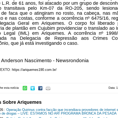
te L.R. de 61 anos, foi atacado por um grupo de desconh
o transitava pelo Km-07 da RO-205, sendo lesiona
 de faca que o atingiram no rosto, na cabeça, nas m
o e nas costas, conforme a ocorrência nº 6475/16, reg
legacia Geral em Ariquemes. O corpo foi liberado 
ria de plantão em Cujubim providenciar o translado ao In
 Legal (IML) em Ariquemes. A ocorrência nº 1998/
trada na Delegacia de Repressão aos Crimes Co
ônio, que já está investigando o caso.
: Anderson Nascimento - Newsrondonia
XTO: https://ariquemes190.com.br/
he esta notícia
Data: 1
s Sobre Ariquemes
26 :
Operação Quirinus contra facção que incendiava provedores de internet 
ico de drogas – LIVE: ESTAMOS NO AR! PROGRAMA BRONCA DA PESADA