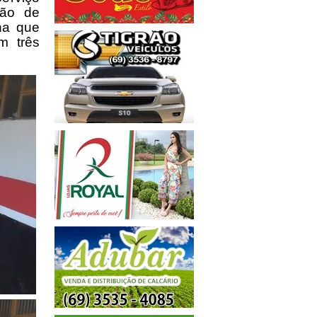
são de
ha que
m três