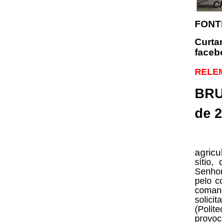
FONT
Cu
faceb
RELE
BRU
de 
Por 
agricu
sítio
Senhor
pelo c
comand
solici
(Polit
provoc