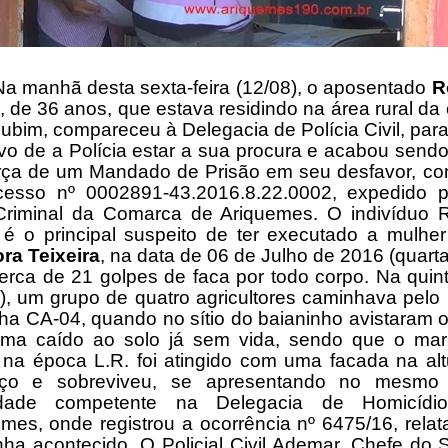
Na manhã desta sexta-feira (12/08), o aposentado
R
, de 36 anos, que estava residindo na área rural da
ubim, compareceu à Delegacia de Polícia Civil, par
vo de a Polícia estar a sua procura e acabou send
orça de um Mandado de Prisão em seu desfavor, co
cesso nº 0002891-43.2016.8.22.0002, expedido p
Criminal da Comarca de Ariquemes. O indivíduo R
 é o principal suspeito de ter executado a mulhe
ra Teixeira
, na data de 06 de Julho de 2016 (quarta-
rca de 21 golpes de faca por todo corpo. Na quint
), um grupo de quatro agricultores caminhava pel
ha CA-04, quando no sítio do baianinho avistaram 
tima caído ao solo já sem vida, sendo que o mar
 na época L.R. foi atingido com uma facada na al
ço e sobreviveu, se apresentando no mesmo
idade competente na Delegacia de Homicíd
mes, onde registrou a ocorrência nº 6475/16, rela
nha acontecido. O Policial Civil Ademar, Chefe do 