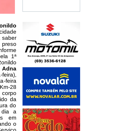
onildo
 cidade
a saber
o preso
nforme
ela 1ª
onildo
r
Adna
feira),
a-feira
o Km-28
o corpo
ido da
tura do
 dia a
ios em
tando o
Serviço