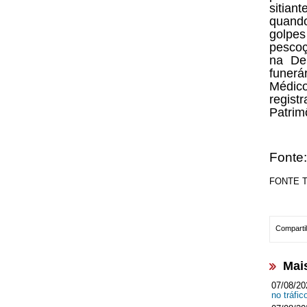
sitian
quand
golpes
pescoç
na De
funerá
Médico
regis
Patrim
Fonte
FONTE TE
Compartil
Mai
07/08/20
no tráf