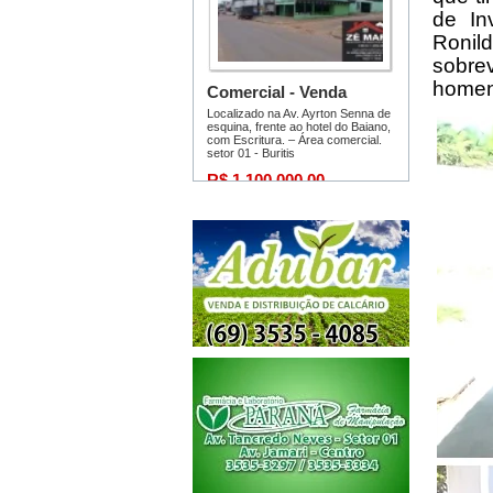
de In
Ronil
sobre
homen