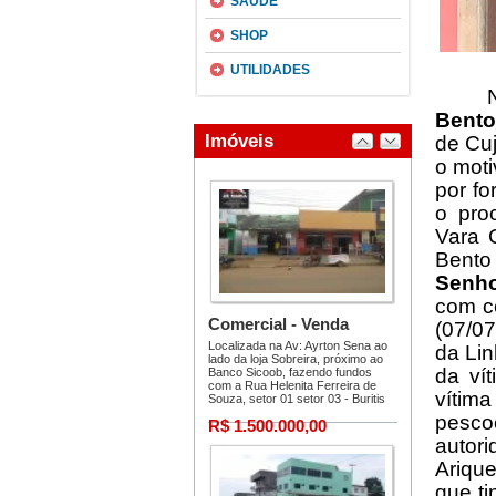
SAÚDE
SHOP
UTILIDADES
Bento
de Cuj
o moti
por f
o pro
Vara 
Bento
Senho
com ce
(07/07
da Lin
da ví
vítima
pesco
autor
Arique
que ti