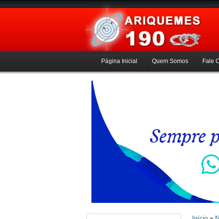
Página Inicial
Quem Somos
Fale 
Início
»
N