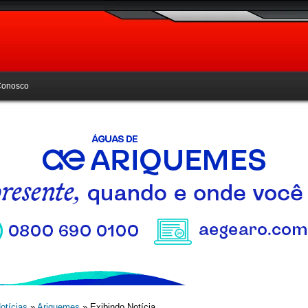
Conosco
otícias
»
Ariquemes
» Exibindo Notícia