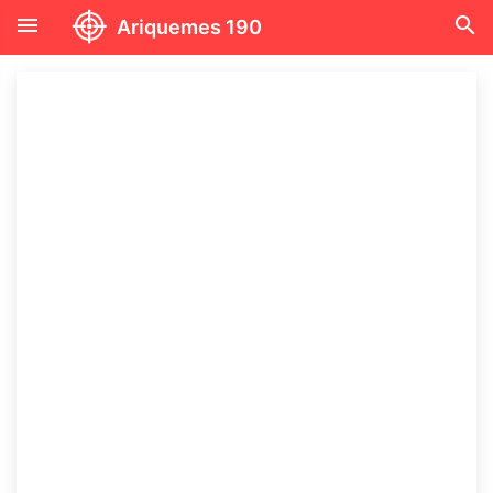
menu
search
Ariquemes 190