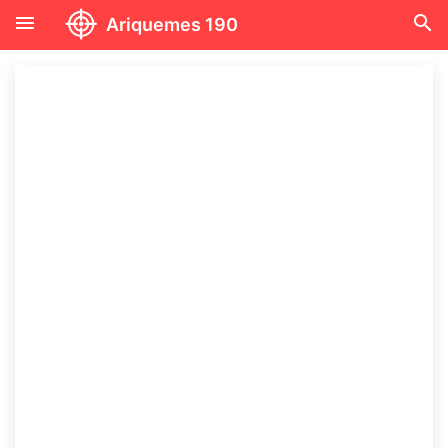
menu
search
Ariquemes 190