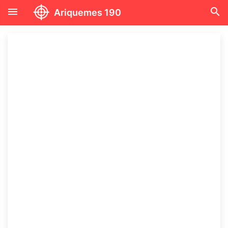
menu
search
Ariquemes 190