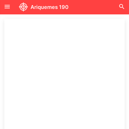
menu
search
Ariquemes 190