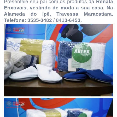
Presenteie seu pai com os produtos da
Renata
Enxovais, vestindo de moda a sua casa.
Na
Alameda do Ipê, Travessa Maracatiara.
Telefone: 3535-3482 / 8413-6453.