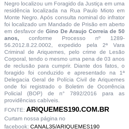
Negro localizou um Foragido da Justiça em uma
residência localizada na Rua Paulo Mioto em
Monte Negro. Após consulta nominal do infrator
foi localizado um Mandado de Prisão em aberto
em desfavor de
Gino De Araujo Correia de 50
anos,
conforme Processo nº
1289-
56.2012.8.22.0002
, expedido pela 2ª Vara
Criminal de Ariquemes, pelo crime de Lesão
Corporal, tendo o mesmo uma pena de 03 anos
de reclusão para cumprir.
Diante dos fatos, o
foragido foi conduzido e apresentado na 1ª
Delegacia Geral de Polícia Civil de Ariquemes
onde foi registrado o Boletim de Ocorrência
Policial (BOP) de n° 7892/2016 para as
providências cabíveis.
ARIQUEMES190.COM.BR
FONTE:
Curtam nossa página no
facebook:
CANAL35/ARIQUEMES190