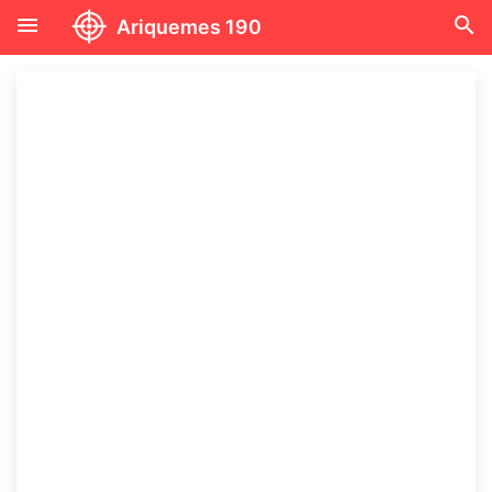
menu
search
Ariquemes 190