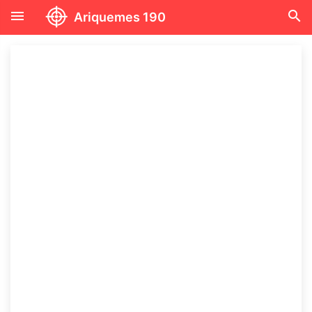
menu
search
Ariquemes 190