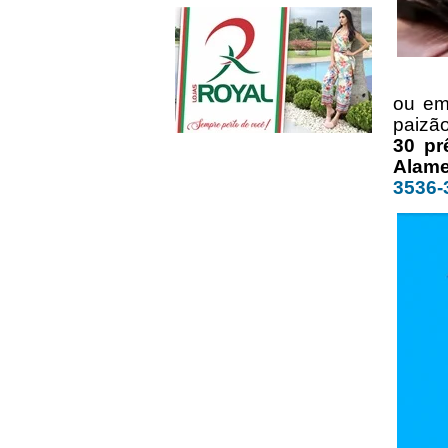
Você 
ou em
paizã
30 pr
Alame
3536-