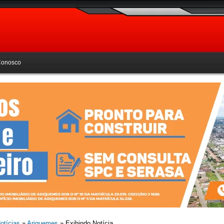
Conosco
otícias
»
Ariquemes
» Exibindo Notícia