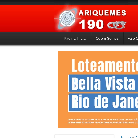
Página Inicial
Quem Somos
Fale 
Início
»
N