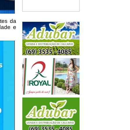
tes da
dade e