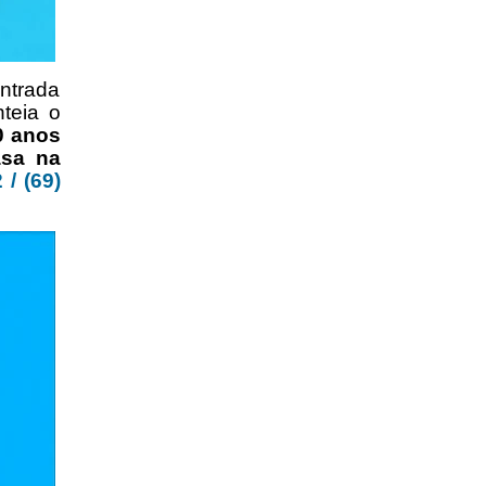
ntrada
teia o
0 anos
sa
na
 / (69)