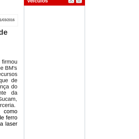
11/03/2016
 de
 firmou
 e BM's
ecursos
uque de
ença do
nte da
 Sucam,
rceria.
, como
de ferro
a laser