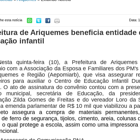
he esta notícia
Data: 
eitura de Ariquemes beneficia entidade
ação infantil
Nesta quinta-feira (10), a Prefeitura de Ariquemes
io com a Associação da Esposa e Familiares dos PM's
quemes e Região (Aepomiarb), que visa assegurar r
eiros para auxiliar o Centro de Educação Infantil D
.
O ato de assinatura do convênio contou com a pres
ito municipal, secretária de Educação, da preside
ação Zilda Gomes de Freitas e do vereador Loro da
da emenda parlamentar de R$ 10 mil que viabilizou a pa
jeto assegura a compra de materiais permanentes
de ferro de segurança, tijolos, cimento, areia, colunas 
a, o qual protege a escola, assim como uma impressora 
ncional.