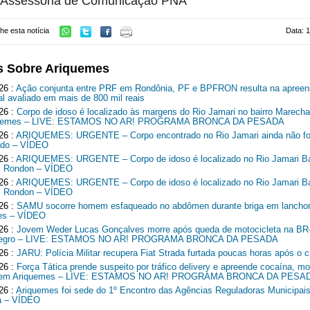
: Assessoria de Comunicação PNA
he esta notícia
Data: 
s Sobre Ariquemes
26 :
Ação conjunta entre PRF em Rondônia, PF e BPFRON resulta na apreen
al avaliado em mais de 800 mil reais
26 :
Corpo de idoso é localizado às margens do Rio Jamari no bairro Marech
quemes – LIVE: ESTAMOS NO AR! PROGRAMA BRONCA DA PESADA
26 :
ARIQUEMES: URGENTE – Corpo encontrado no Rio Jamari ainda não fo
cado – VÍDEO
26 :
ARIQUEMES: URGENTE – Corpo de idoso é localizado no Rio Jamari Ba
l Rondon – VÍDEO
26 :
ARIQUEMES: URGENTE – Corpo de idoso é localizado no Rio Jamari Ba
l Rondon – VÍDEO
26 :
SAMU socorre homem esfaqueado no abdômen durante briga em lancho
es – VÍDEO
26 :
Jovem Weder Lucas Gonçalves morre após queda de motocicleta na B
Negro – LIVE: ESTAMOS NO AR! PROGRAMA BRONCA DA PESADA
26 :
JARU: Polícia Militar recupera Fiat Strada furtada poucas horas após o c
26 :
Força Tática prende suspeito por tráfico delivery e apreende cocaína, mo
o em Ariquemes – LIVE: ESTAMOS NO AR! PROGRAMA BRONCA DA PESA
26 :
Ariquemes foi sede do 1º Encontro das Agências Reguladoras Municipais
a – VÍDEO