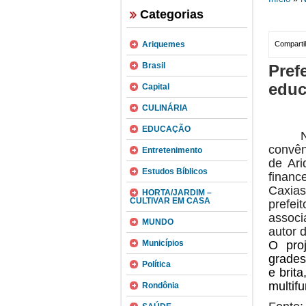
Categorias
Ariquemes
Compartil
Brasil
Pref
educ
Capital
CULINÁRIA
EDUCAÇÃO
convên
Entretenimento
de Ari
Estudos Bíblicos
financ
Caxias
HORTA/JARDIM –
CULTIVAR EM CASA
prefe
associ
MUNDO
autor 
Municípios
O pro
grades 
Política
e brit
multifu
Rondônia