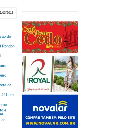
11/03/2016
são de
al Rondon
i
irro
irro
nete de
R–421 em
rime
to e
DA
 de