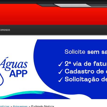
Conosco
otícias
»
Ariquemes
» Exibindo Notícia