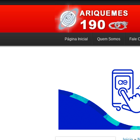
Página Inicial
Quem Somos
Fale 
Início
»
N