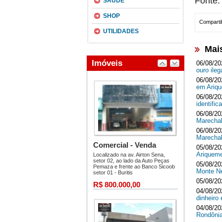
F
onte
SAÚDE
SHOP
Compartil
UTILIDADES
Mai
06/08/20
ouro ileg
06/08/20
em Ari
06/08/20
identifi
06/08/20
Marecha
06/08/20
Marecha
05/08/20
Ariquem
05/08/20
Monte 
05/08/20
04/08/20
dinheir
04/08/20
Rondôni