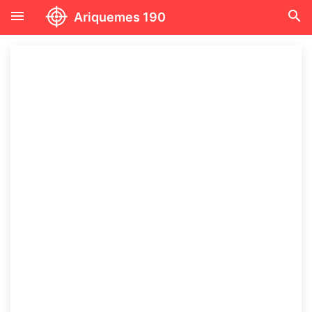
menu
search
Ariquemes 190