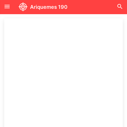
menu
search
Ariquemes 190