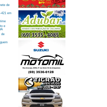
nete de
R–421 em
rime
to e
DA
 de
seguem