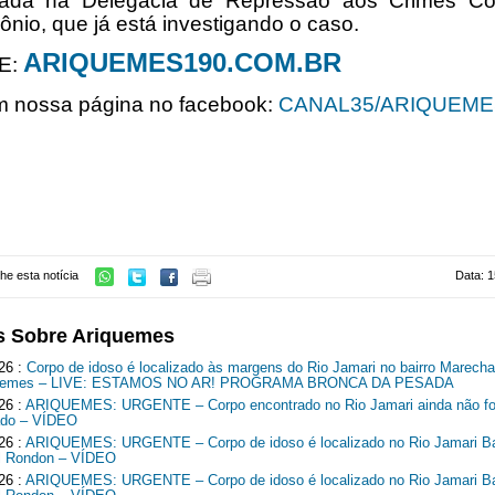
trada na Delegacia de Repressão aos Crimes Co
ônio, que já está investigando o caso.
ARIQUEMES190.COM.BR
E:
m nossa página no facebook:
CANAL35/ARIQUEME
he esta notícia
Data: 1
s Sobre Ariquemes
26 :
Corpo de idoso é localizado às margens do Rio Jamari no bairro Marech
quemes – LIVE: ESTAMOS NO AR! PROGRAMA BRONCA DA PESADA
26 :
ARIQUEMES: URGENTE – Corpo encontrado no Rio Jamari ainda não fo
cado – VÍDEO
26 :
ARIQUEMES: URGENTE – Corpo de idoso é localizado no Rio Jamari Ba
l Rondon – VÍDEO
26 :
ARIQUEMES: URGENTE – Corpo de idoso é localizado no Rio Jamari Ba