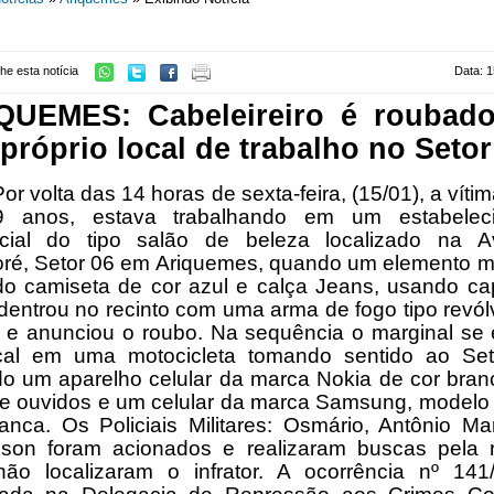
he esta notícia
Data: 1
QUEMES: Cabeleireiro é roubad
próprio local de trabalho no Setor
Por volta das 14 horas de sexta-feira, (15/01), a víti
 anos, estava trabalhando em um estabelec
cial do tipo salão de beleza localizado na A
ré, Setor 06 em Ariquemes, quando um elemento m
ndo camiseta de cor azul e calça Jeans, usando ca
dentrou no recinto com uma arma de fogo tipo revó
 e anunciou o roubo. Na sequência o marginal se 
cal em uma motocicleta tomando sentido ao Set
do um aparelho celular da marca Nokia de cor bran
de ouvidos e um celular da marca Samsung, modelo 
anca. Os Policiais Militares: Osmário, Antônio M
lson foram acionados e realizaram buscas pela r
ão localizaram o infrator. A ocorrência nº 141/