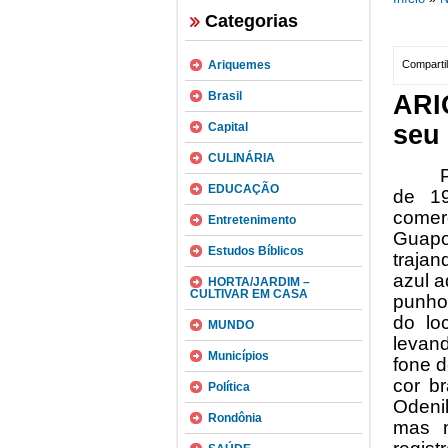
Categorias
Ariquemes
Compartil
Brasil
ARI
Capital
seu 
CULINÁRIA
EDUCAÇÃO
de 19
comer
Entretenimento
Guapo
Estudos Bíblicos
traja
azul a
HORTA/JARDIM –
CULTIVAR EM CASA
punho
do lo
MUNDO
levan
Municípios
fone 
cor br
Política
Odeni
Rondônia
mas n