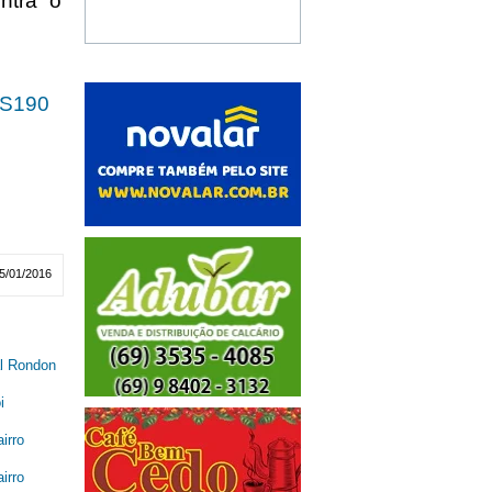
ntra o
S190
5/01/2016
al Rondon
i
irro
irro