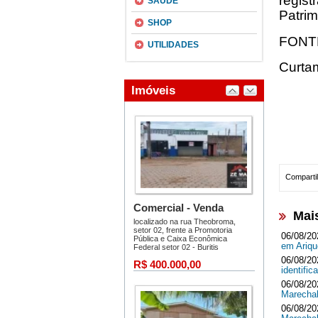
regis
SAÚDE
Patrim
SHOP
FONT
UTILIDADES
Curta
Compartil
Mai
06/08/20
em Ari
06/08/20
identifi
06/08/20
Marecha
06/08/20