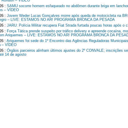
l Rondon – VÍDEO
26 :
SAMU socorre homem esfaqueado no abdômen durante briga em lancho
es – VÍDEO
26 :
Jovem Weder Lucas Gonçalves morre após queda de motocicleta na B
Negro – LIVE: ESTAMOS NO AR! PROGRAMA BRONCA DA PESADA
26 :
JARU: Polícia Militar recupera Fiat Strada furtada poucas horas após o c
26 :
Força Tática prende suspeito por tráfico delivery e apreende cocaína, mo
o em Ariquemes – LIVE: ESTAMOS NO AR! PROGRAMA BRONCA DA PESA
26 :
Ariquemes foi sede do 1º Encontro das Agências Reguladoras Municipais
a – VÍDEO
26 :
Órgãos parceiros alinham últimos ajustes do 2º CONVALE; inscrições 
até 14 de agosto