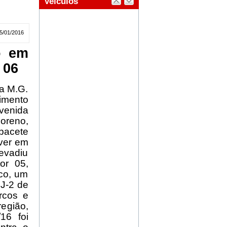
5/01/2016
o em
 06
ma M.G.
imento
venida
oreno,
pacete
lver em
evadiu
or 05,
co, um
J-2 de
arcos e
egião,
16 foi