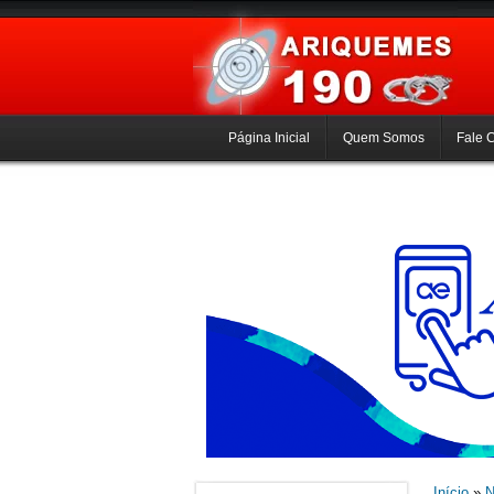
Página Inicial
Quem Somos
Fale 
Início
»
N