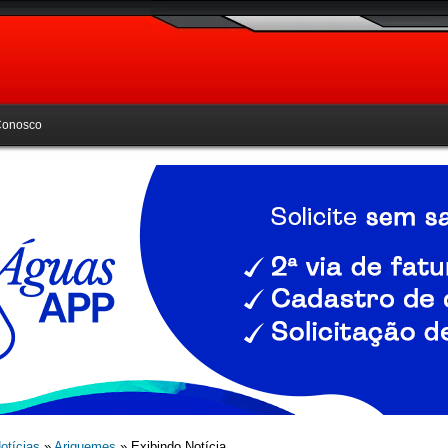
Conosco
otícias
»
Ariquemes
» Exibindo Notícia