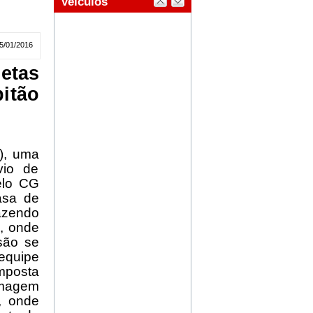
5/01/2016
etas
itão
), uma
vio de
elo CG
asa de
fazendo
o, onde
são se
equipe
mposta
rmagem
, onde