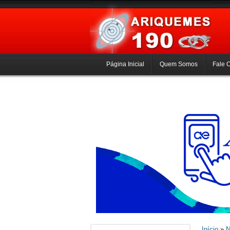
Página Inicial
Quem Somos
Fale 
Início
»
N