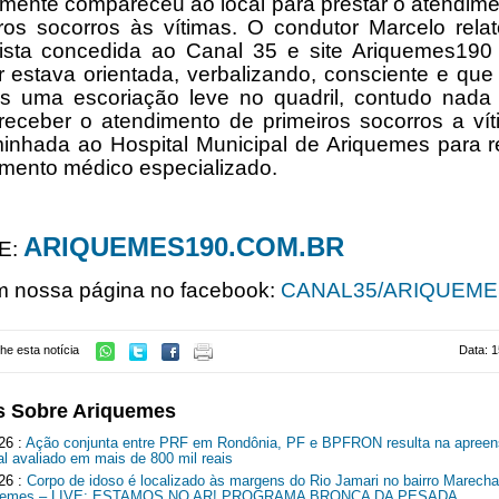
mente compareceu ao local para prestar o atendim
iros socorros às vítimas. O condutor Marcelo rela
vista concedida ao Canal 35 e site Ariquemes190
 estava orientada, verbalizando, consciente e que
s uma escoriação leve no quadril, contudo nada 
eceber o atendimento de primeiros socorros a vít
inhada ao Hospital
Municipal
de Ariquemes para
r
mento médico especializado.
ARIQUEMES190.COM.BR
E:
m nossa página no facebook:
CANAL35/ARIQUEME
he esta notícia
Data: 1
s Sobre Ariquemes
26 :
Ação conjunta entre PRF em Rondônia, PF e BPFRON resulta na apreen
al avaliado em mais de 800 mil reais
26 :
Corpo de idoso é localizado às margens do Rio Jamari no bairro Marech
quemes – LIVE: ESTAMOS NO AR! PROGRAMA BRONCA DA PESADA