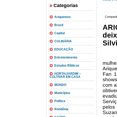
Categorias
Ariquemes
Compartil
Brasil
ARI
Capital
dei
Silv
CULINÁRIA
EDUCAÇÃO
Por v
Entretenimento
mulhe
Estudos Bíblicos
Ariqu
Fan 1
HORTA/JARDIM –
CULTIVAR EM CASA
shows 
com a 
MUNDO
obtiv
Municípios
evadi
Servi
Política
pelos 
Rondônia
Suzan