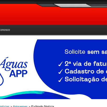
Conosco
otícias
»
Ariquemes
» Exibindo Notícia