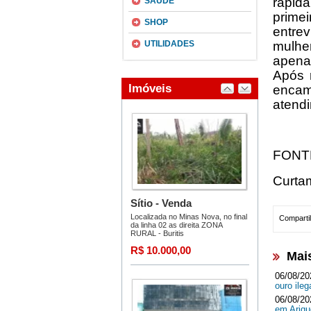
rapida
SAÚDE
prime
SHOP
entre
UTILIDADES
mulher
apena
Após r
encam
atendi
FONT
Curta
Compartil
Mai
06/08/20
ouro ileg
06/08/20
em Ari