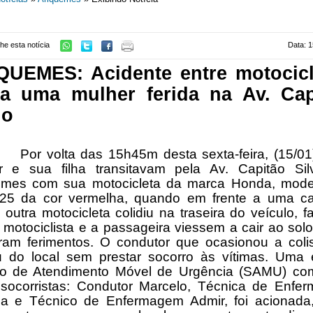
he esta notícia
Data: 1
QUEMES: Acidente entre motocicl
xa uma mulher ferida na Av. Cap
io
olta das 15h45m desta sexta-feira, (15/01
r e sua filha transitavam pela Av. Capitão Sil
emes com sua motocicleta da marca Honda, mod
25 da cor vermelha, quando em frente a uma c
outra motocicleta colidiu na traseira do veículo, 
motociclista e a passageira viessem a cair ao sol
eram ferimentos. O condutor que ocasionou a coli
u do local sem prestar socorro às vítimas. Uma 
ço de Atendimento Móvel de Urgência (
SAMU)
co
socorristas
:
Condutor Marcelo, Técnica de Enfe
a e Técnico de Enfermagem Admir, foi acionada