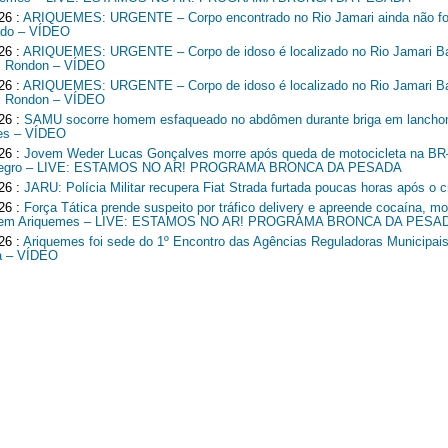
26 :
ARIQUEMES: URGENTE – Corpo encontrado no Rio Jamari ainda não fo
cado – VÍDEO
26 :
ARIQUEMES: URGENTE – Corpo de idoso é localizado no Rio Jamari Ba
l Rondon – VÍDEO
26 :
ARIQUEMES: URGENTE – Corpo de idoso é localizado no Rio Jamari Ba
l Rondon – VÍDEO
26 :
SAMU socorre homem esfaqueado no abdômen durante briga em lancho
es – VÍDEO
26 :
Jovem Weder Lucas Gonçalves morre após queda de motocicleta na B
Negro – LIVE: ESTAMOS NO AR! PROGRAMA BRONCA DA PESADA
26 :
JARU: Polícia Militar recupera Fiat Strada furtada poucas horas após o c
26 :
Força Tática prende suspeito por tráfico delivery e apreende cocaína, mo
o em Ariquemes – LIVE: ESTAMOS NO AR! PROGRAMA BRONCA DA PESA
26 :
Ariquemes foi sede do 1º Encontro das Agências Reguladoras Municipais
a – VÍDEO