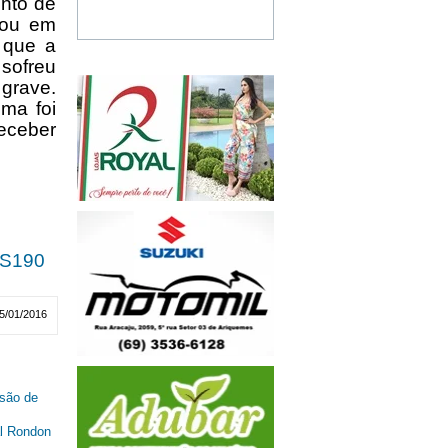
ento de
tou em
 que a
 sofreu
grave.
ima foi
eceber
S190
5/01/2016
são de
al Rondon