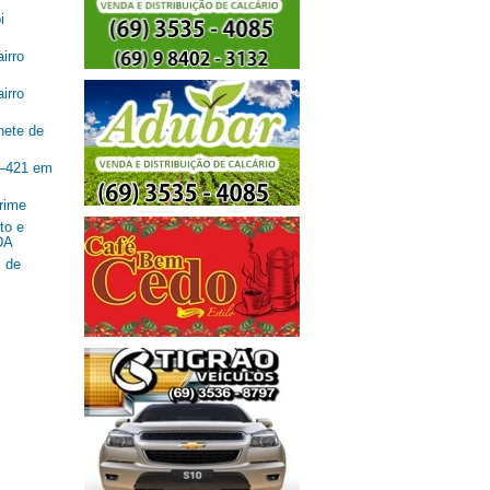
i
irro
irro
nete de
R–421 em
rime
to e
DA
 de