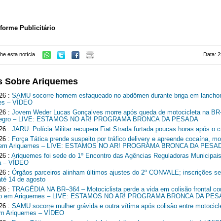
nforme Publicitário
he esta notícia
Data: 2
s Sobre Ariquemes
26 :
SAMU socorre homem esfaqueado no abdômen durante briga em lancho
es – VÍDEO
26 :
Jovem Weder Lucas Gonçalves morre após queda de motocicleta na B
Negro – LIVE: ESTAMOS NO AR! PROGRAMA BRONCA DA PESADA
26 :
JARU: Polícia Militar recupera Fiat Strada furtada poucas horas após o c
26 :
Força Tática prende suspeito por tráfico delivery e apreende cocaína, mo
o em Ariquemes – LIVE: ESTAMOS NO AR! PROGRAMA BRONCA DA PESA
26 :
Ariquemes foi sede do 1º Encontro das Agências Reguladoras Municipais
a – VÍDEO
26 :
Órgãos parceiros alinham últimos ajustes do 2º CONVALE; inscrições 
até 14 de agosto
26 :
TRAGÉDIA NA BR–364 – Motociclista perde a vida em colisão frontal c
o em Ariquemes – LIVE: ESTAMOS NO AR! PROGRAMA BRONCA DA PE
26 :
SAMU socorre mulher grávida e outra vítima após colisão entre motocicl
em Ariquemes – VÍDEO