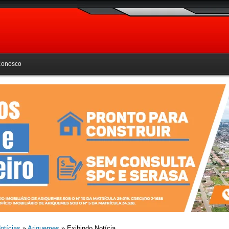
Conosco
otícias
»
Ariquemes
» Exibindo Notícia