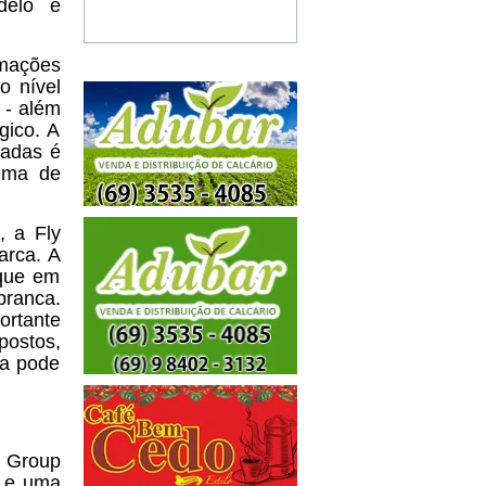
delo e
mações
o nível
 - além
gico. A
radas é
tema de
 a Fly
arca. A
 que em
branca.
rtante
postos,
da pode
s Group
s e uma