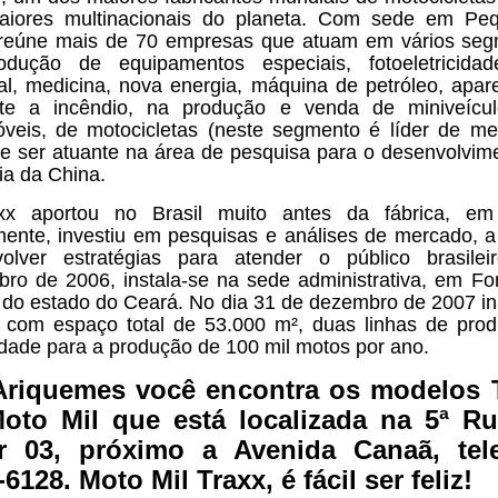
aiores multinacionais do planeta. Com sede em Peq
reúne mais de 70 empresas que atuam em vários se
odução de equipamentos especiais, fotoeletricidad
al, medicina, nova energia, máquina de petróleo, apar
te a incêndio, na produção e venda de miniveícul
veis, de motocicletas (neste segmento é líder de me
e ser atuante na área de pesquisa para o desenvolvim
ia da China.
xx aportou no Brasil muito antes da fábrica, em
lmente, investiu em pesquisas e análises de mercado, a
olver estratégias para atender o público brasile
ro de 2006, instala-se na sede administrativa, em For
l do estado do Ceará. No dia 31 de dezembro de 2007 i
a com espaço total de 53.000 m², duas linhas de pro
dade para a produção de 100 mil motos por ano.
riquemes você encontra os modelos 
oto Mil que está localizada na 5ª R
r 03, próximo a Avenida Canaã, tel
6128. Moto Mil Traxx, é fácil ser feliz!