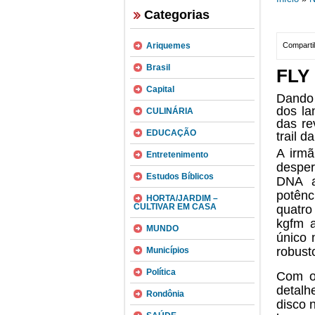
Categorias
Ariquemes
Compartil
Brasil
FLY 
Capital
Dando 
dos l
CULINÁRIA
das re
EDUCAÇÃO
trail d
A irmã
Entretenimento
desper
Estudos Bíblicos
DNA a 
potên
HORTA/JARDIM –
CULTIVAR EM CASA
quatro
kgfm a
MUNDO
único 
robust
Municípios
Política
Com o
detalh
Rondônia
disco 