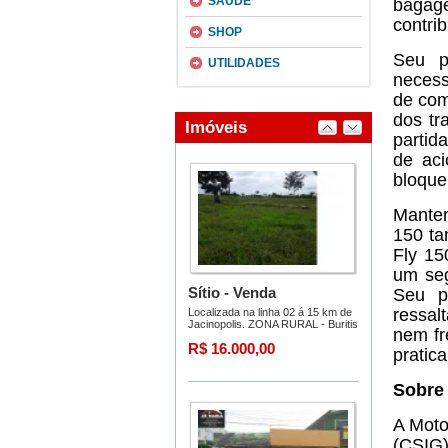
SAÚDE
bagag
contri
SHOP
Seu p
UTILIDADES
necess
de com
dos tr
partid
de aci
bloque
Mante
150 ta
Fly 15
um seg
Seu p
ressal
nem fr
pratica
Sobre 
A Moto
(CSIG)