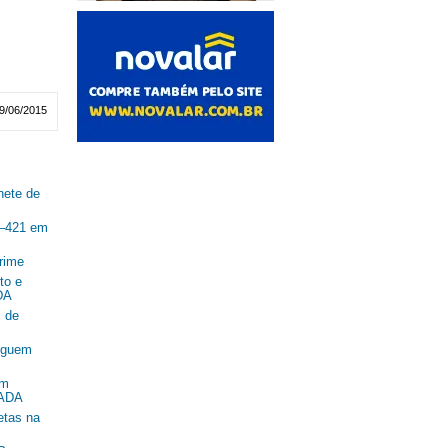
9/06/2015
nete de
R–421 em
rime
to e
DA
 de
seguem
om
SADA
etas na