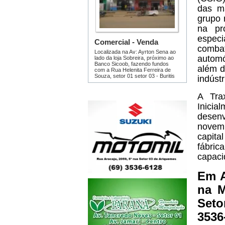
das m
grupo 
na pr
especi
comba
automó
além d
indústr
A Tra
Inicia
desenv
novemb
capita
fábric
capaci
Em A
na M
Seto
3536-