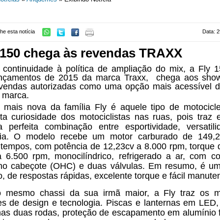
he esta notícia
Data: 2
150 chega às revendas TRAXX
continuidade à política de ampliação do mix, a Fly 
ançamentos de 2015 da marca Traxx, chega aos sho
vendas autorizadas como uma opção mais acessível d
a marca.
 mais nova da família Fly é aquele tipo de motocicl
ta curiosidade dos motociclistas nas ruas, pois traz
perfeita combinação entre esportividade, versatil
cia. O modelo recebe um motor carburado de 149,2
 tempos, com potência de 12,23cv a 8.000 rpm, torque 
 6.500 rpm, monocilíndrico, refrigerado a ar, com 
no cabeçote (OHC) e duas válvulas. Em resumo, é u
o, de respostas rápidas, excelente torque e fácil manute
 mesmo chassi da sua irmã maior, a Fly traz os 
es de design e tecnologia. Piscas e lanternas em LED, 
nas duas rodas, proteção de escapamento em alumínio 