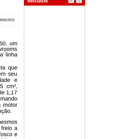
9/06/2015
150, um
wrooms
a linha
eta que
 em seu
idade e
5 cm³,
de 1,17
comando
m motor
nção.
mesmos
freio a
fosco e