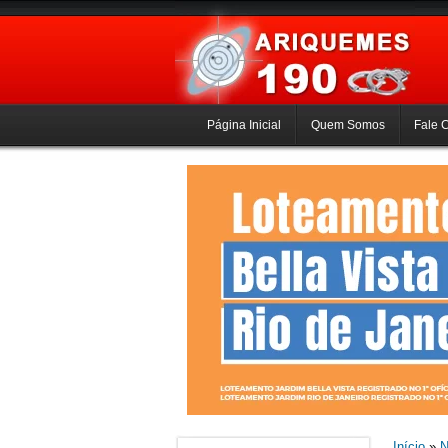
Página Inicial
Quem Somos
Fale 
Início
»
N