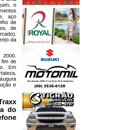
uim, o
gmentos
e, aço
elho de
os, de
rcado),
ento da
 2000.
 fim de
iro. Em
taleza,
naugura
dução e
Traxx
ua do
efone