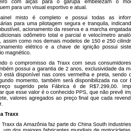
eiro com alças para o garupa embelezam o mo
buem para um visual esportivo e atual.
ainel misto é completo e possui todas as infor
árias para uma pilotagem segura e tranquila, indicand
bustível, acionamento da reserva e a marcha engatada
adicionais odômetro total e parcial e velocímetro analó
a, assim como nos demais modelos de 150 e 250 cilind
onamento elétrico e a chave de ignição possui sis
io magnético.
ndo o compromisso da Traxx com seus consumidores,
mbém possui a garantia de 2 anos, exclusividade da m
0 está disponível nas cores vermelha e preta, sendo
undo momento, também será disponibilizada na cor 
reço sugerido pela Fábrica é de R$7.299,00. Impo
tar que esse valor é o conhecido PPS, que não prevê im
ete, valores agregados ao preço final que cada reven
r.
a Traxx
 Traxx da Amazônia faz parte do China South Industrie
, um dos maiores fabricantes mundiais de motocicleta