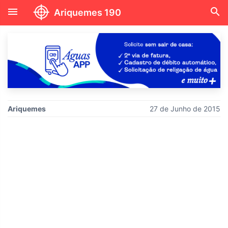
menu
search
Ariquemes 190
Ariquemes
27 de Junho de 2015