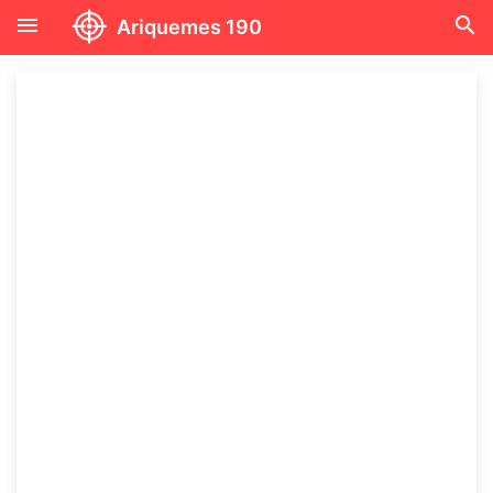
menu
search
Ariquemes 190