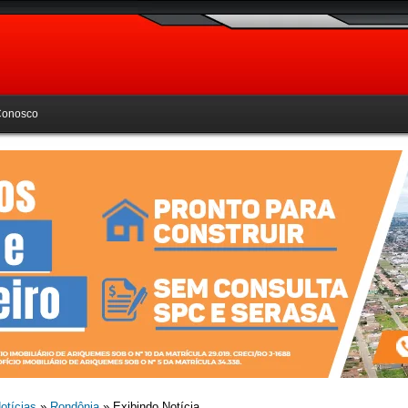
Conosco
otícias
»
Rondônia
» Exibindo Notícia