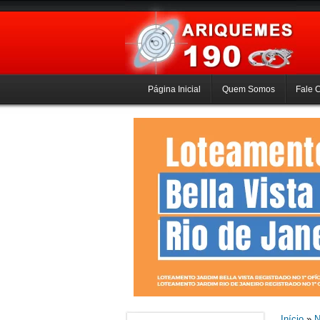
Página Inicial
Quem Somos
Fale 
Início
»
N