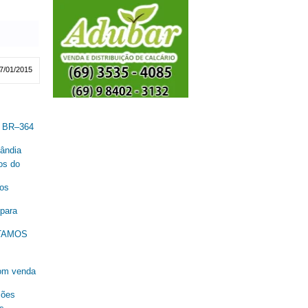
7/01/2015
a BR–364
lândia
os do
nos
 para
ESTAMOS
om venda
ções