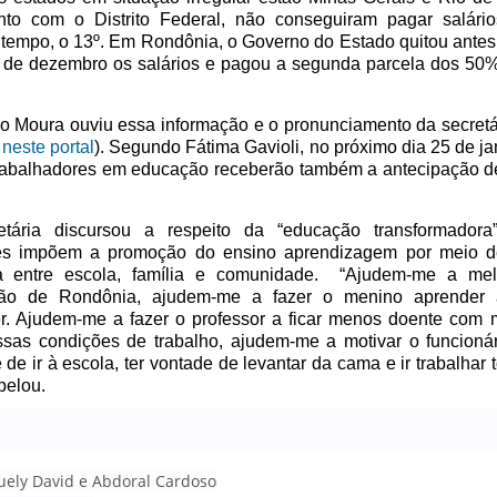
nto com o Distrito Federal, não conseguiram pagar salári
empo, o 13º. Em Rondônia, o Governo do Estado quitou antes 
de dezembro os salários e pagou a segunda parcela dos 50
o Moura ouviu essa informação e o pronunciamento da secretár
 neste portal
). Segundo Fátima Gavioli, no próximo dia 25 de ja
rabalhadores em educação receberão também a antecipação d
etária discursou a respeito da “educação transformadora”
izes impõem a promoção do ensino aprendizagem por meio d
ia entre escola, família e comunidade. “Ajudem-me a mel
ão de Rondônia, ajudem-me a fazer o menino aprender 
r. Ajudem-me a fazer o professor a ficar menos doente com 
sas condições de trabalho, ajudem-me a motivar o funcionár
 de ir à escola, ter vontade de levantar da cama e ir trabalhar 
pelou.
Suely David e Abdoral Cardoso