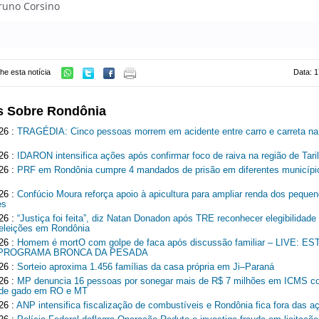
Bruno Corsino
he esta notícia
Data: 1
s Sobre Rondônia
26 :
TRAGÉDIA: Cinco pessoas morrem em acidente entre carro e carreta n
26 :
IDARON intensifica ações após confirmar foco de raiva na região de Tari
26 :
PRF em Rondônia cumpre 4 mandados de prisão em diferentes municípi
26 :
Confúcio Moura reforça apoio à apicultura para ampliar renda dos peque
es
26 :
“Justiça foi feita”, diz Natan Donadon após TRE reconhecer elegibilidade
 eleições em Rondônia
26 :
Homem é mortO com golpe de faca após discussão familiar – LIVE: 
 PROGRAMA BRONCA DA PESADA
26 :
Sorteio aproxima 1.456 famílias da casa própria em Ji–Paraná
26 :
MP denuncia 16 pessoas por sonegar mais de R$ 7 milhões em ICMS c
r de gado em RO e MT
26 :
ANP intensifica fiscalização de combustíveis e Rondônia fica fora das a