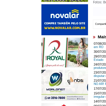
Fotos: 
Compartil
Mai
07/08/20
em RO
30/07/20
29/07/20
Estado
24/07/20
produtor
23/07/20
disputar
21/07/20
NO AR!
17/07/20
15/07/20
irregula
14/07/20