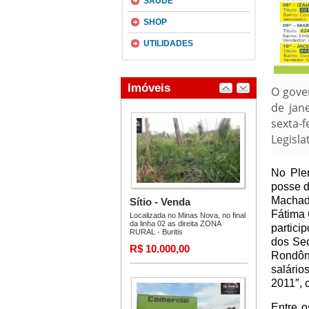
SAÚDE
SHOP
UTILIDADES
O gove
de jan
sexta-f
Legisla
No Ple
posse d
Machadi
Fátima 
partici
dos Sec
Rondôn
salário
2011″, 
Entre o