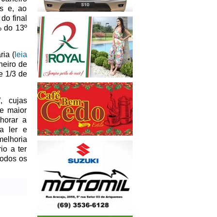
os e, ao
do final
% do 13º
ia (
leia
neiro de
e 1/3 de
, cujas
e maior
horar a
a ler e
melhoria
io a ter
todos os