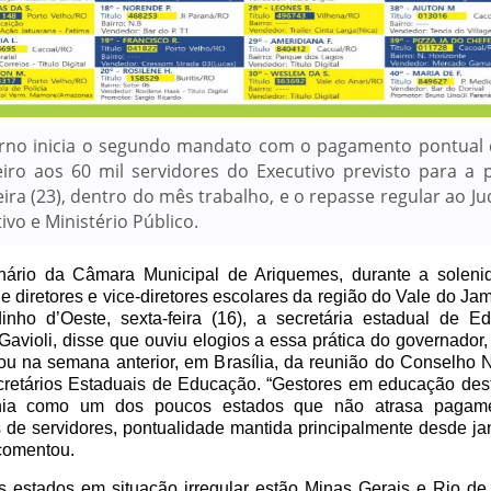
rno inicia o segundo mandato com o pagamento pontual
eiro aos 60 mil servidores do Executivo previsto para a 
eira (23), dentro do mês trabalho, e o repasse regular ao Jud
tivo e Ministério Público.
nário da Câmara Municipal de Ariquemes, durante a soleni
e diretores e vice-diretores escolares da região do Vale do Jam
nho d’Oeste, sexta-feira (16), a secretária estadual de E
Gavioli, disse que ouviu elogios a essa prática do governador
pou na semana anterior, em Brasília, da reunião do Conselho 
retários Estaduais de Educação. “Gestores em educação de
ia como um dos poucos estados que não atrasa pagam
s de servidores, pontualidade mantida principalmente desde ja
comentou.
s estados em situação irregular estão Minas Gerais e Rio de