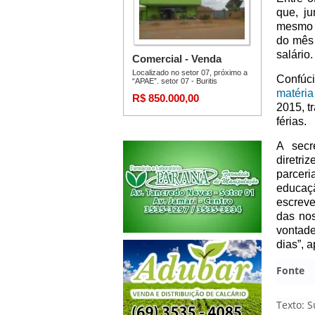
que, ju
mesmo t
do mês 
salário.
Confúci
matéria
2015, t
férias.
A secr
diretr
parcer
educaç
escreve
das nos
vontade
dias”, a
Fonte
Texto: 