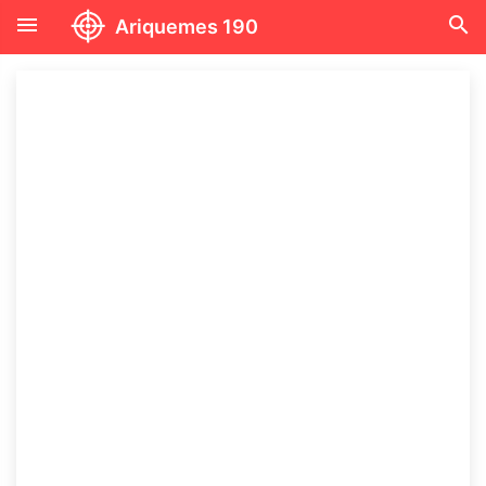
menu
search
Ariquemes 190