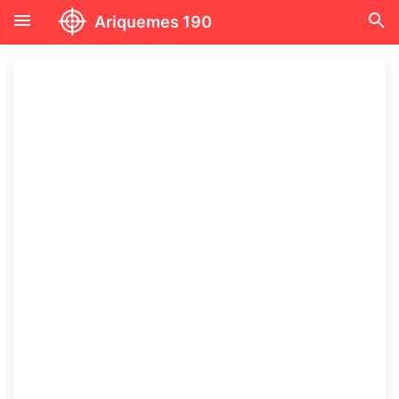
menu
search
Ariquemes 190