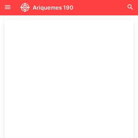
menu
search
Ariquemes 190