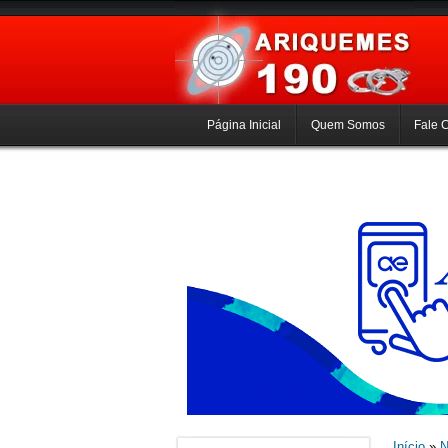
Página Inicial
Quem Somos
Fale 
Início
»
N