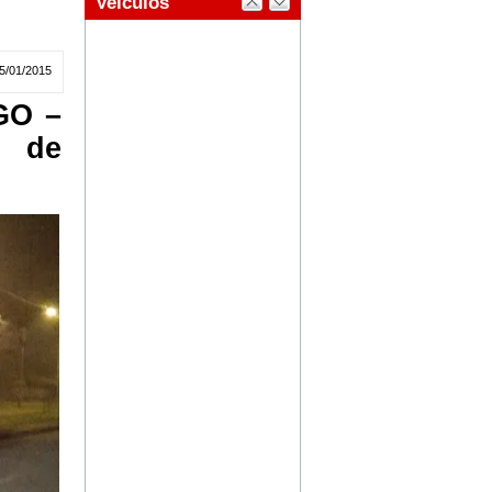
5/01/2015
GO –
% de