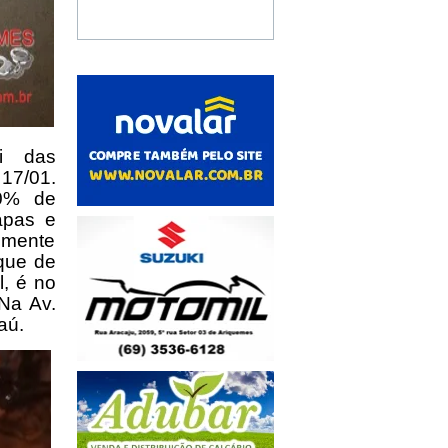
i das
17/01.
40% de
apas e
omente
que de
, é no
Na Av.
aú.