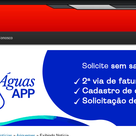
Conosco
otícias
»
Ariquemes
» Exibindo Notícia