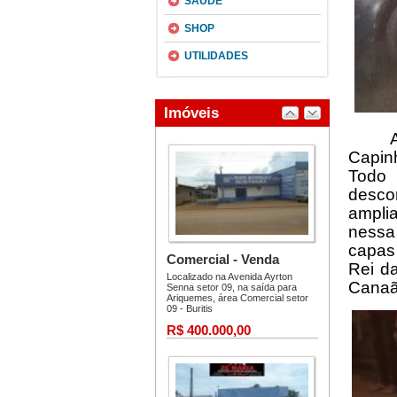
SAÚDE
SHOP
UTILIDADES
Capin
Todo 
desco
ampli
nessa
capas
Rei d
Canaã 