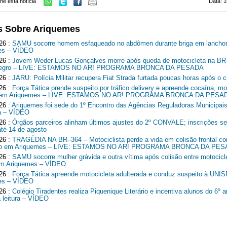
he esta notícia
Data: 1
s Sobre Ariquemes
26 :
SAMU socorre homem esfaqueado no abdômen durante briga em lancho
es – VÍDEO
26 :
Jovem Weder Lucas Gonçalves morre após queda de motocicleta na B
Negro – LIVE: ESTAMOS NO AR! PROGRAMA BRONCA DA PESADA
26 :
JARU: Polícia Militar recupera Fiat Strada furtada poucas horas após o c
26 :
Força Tática prende suspeito por tráfico delivery e apreende cocaína, mo
o em Ariquemes – LIVE: ESTAMOS NO AR! PROGRAMA BRONCA DA PESA
26 :
Ariquemes foi sede do 1º Encontro das Agências Reguladoras Municipais
a – VÍDEO
26 :
Órgãos parceiros alinham últimos ajustes do 2º CONVALE; inscrições 
até 14 de agosto
26 :
TRAGÉDIA NA BR–364 – Motociclista perde a vida em colisão frontal c
o em Ariquemes – LIVE: ESTAMOS NO AR! PROGRAMA BRONCA DA PE
26 :
SAMU socorre mulher grávida e outra vítima após colisão entre motocicl
em Ariquemes – VÍDEO
26 :
Força Tática apreende motocicleta adulterada e conduz suspeito à UNI
es – VÍDEO
26 :
Colégio Tiradentes realiza Piquenique Literário e incentiva alunos do 6º 
a leitura – VÍDEO