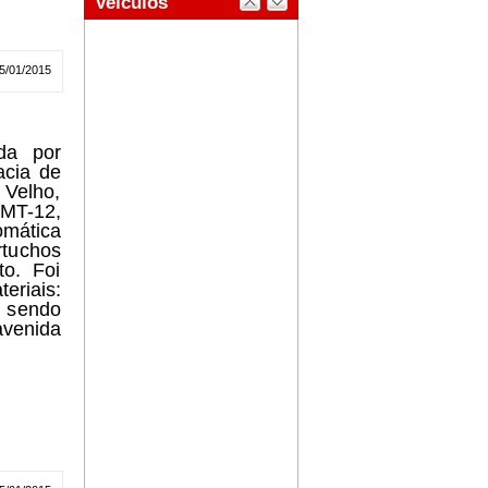
5/01/2015
ada por
acia de
 Velho,
MT-12,
mática
rtuchos
o. Foi
eriais:
 sendo
avenida