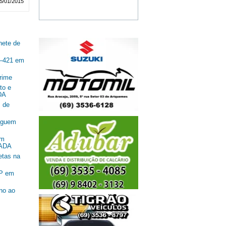
5/01/2015
nete de
R–421 em
rime
to e
DA
 de
seguem
om
SADA
etas na
SP em
ano ao