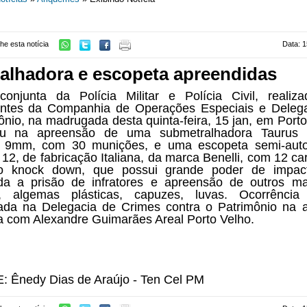
he esta notícia
Data: 1
alhadora e escopeta apreendidas
onjunta da Polícia Militar e Polícia Civil, realiz
antes da Companhia de Operações Especiais e Deleg
ônio, na madrugada desta quinta-feira, 15 jan, em Porto
tou na apreensão de uma submetralhadora Taurus 
re 9mm, com 30 munições, e uma escopeta semi-auto
e 12, de fabricação Italiana, da marca Benelli, com 12 ca
po knock down, que possui grande poder de impact
da a prisão de infratores e apreensão de outros mat
te, algemas plásticas, capuzes, luvas. Ocorrência
rada na Delegacia de Crimes contra o Patrimônio na 
ia com Alexandre Guimarães Areal Porto Velho.
E:
Ênedy Dias de Araújo - Ten Cel PM