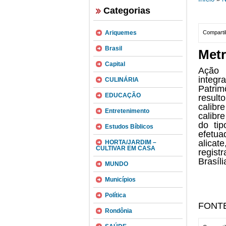
Categorias
Ariquemes
Compartil
Brasil
Metr
Capital
Ação c
integr
CULINÁRIA
Patrim
EDUCAÇÃO
resul
calib
Entretenimento
calibr
do ti
Estudos Bíblicos
efetua
alica
HORTA/JARDIM –
CULTIVAR EM CASA
regist
Brasíl
MUNDO
Municípios
Política
FONT
Rondônia