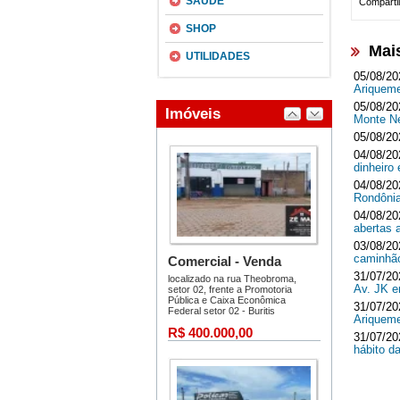
SAÚDE
Compartil
SHOP
Mai
UTILIDADES
05/08/20
Ariquem
05/08/20
Monte 
05/08/20
04/08/20
dinheir
04/08/20
Rondôni
04/08/20
abertas 
03/08/20
caminhã
31/07/20
Av. JK 
31/07/20
Ariquem
31/07/20
hábito d