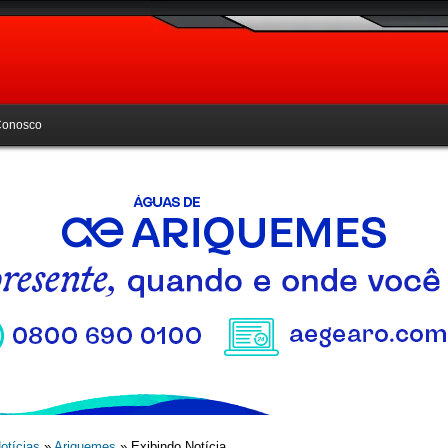
Conosco
otícias
»
Ariquemes
» Exibindo Notícia