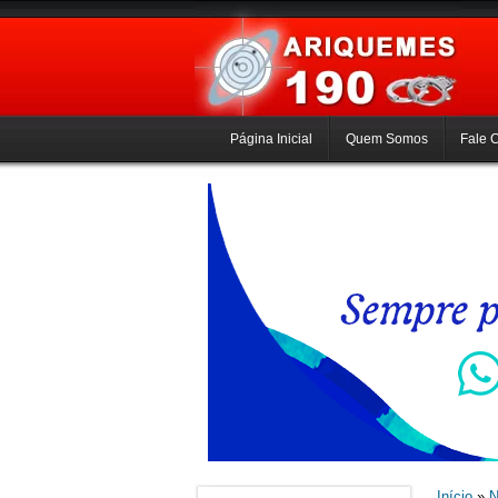
Página Inicial
Quem Somos
Fale 
Início
»
N