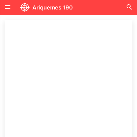
menu
search
Ariquemes 190