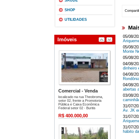
SAÚDE
SHOP
Compartil
UTILIDADES
Mai
05/08/20
Ariquem
05/08/20
Monte 
05/08/20
04/08/20
dinheir
04/08/20
Rondôni
04/08/20
abertas 
03/08/20
caminhã
31/07/20
Av. JK 
31/07/20
Ariquem
31/07/20
hábito d