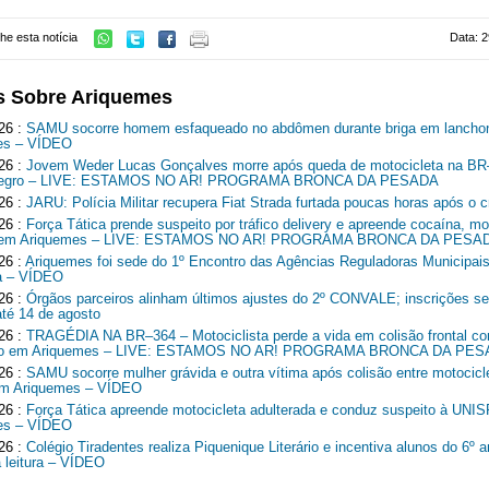
he esta notícia
Data: 2
s Sobre Ariquemes
26 :
SAMU socorre homem esfaqueado no abdômen durante briga em lancho
es – VÍDEO
26 :
Jovem Weder Lucas Gonçalves morre após queda de motocicleta na B
Negro – LIVE: ESTAMOS NO AR! PROGRAMA BRONCA DA PESADA
26 :
JARU: Polícia Militar recupera Fiat Strada furtada poucas horas após o c
26 :
Força Tática prende suspeito por tráfico delivery e apreende cocaína, mo
o em Ariquemes – LIVE: ESTAMOS NO AR! PROGRAMA BRONCA DA PESA
26 :
Ariquemes foi sede do 1º Encontro das Agências Reguladoras Municipais
a – VÍDEO
26 :
Órgãos parceiros alinham últimos ajustes do 2º CONVALE; inscrições 
até 14 de agosto
26 :
TRAGÉDIA NA BR–364 – Motociclista perde a vida em colisão frontal c
o em Ariquemes – LIVE: ESTAMOS NO AR! PROGRAMA BRONCA DA PE
26 :
SAMU socorre mulher grávida e outra vítima após colisão entre motocicl
em Ariquemes – VÍDEO
26 :
Força Tática apreende motocicleta adulterada e conduz suspeito à UNI
es – VÍDEO
26 :
Colégio Tiradentes realiza Piquenique Literário e incentiva alunos do 6º 
a leitura – VÍDEO