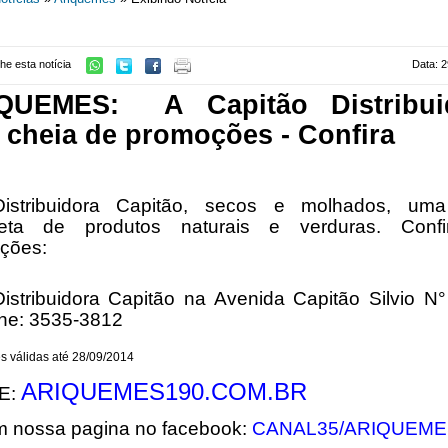
he esta notícia
Data: 2
IQUEMES: A
Capitão
Distribui
 cheia de
promoções -
Confira
Distribuidora Capitão, secos e molhados, uma
eta de produtos naturais e verduras. Conf
ções:
Distribuidora Capitão na Avenida Capitão Silvio N
one: 3535-3812
 válidas até 28/09/2014
ARIQUEMES190.COM.BR
E:
m nossa pagina no facebook:
CANAL35/ARIQUEME