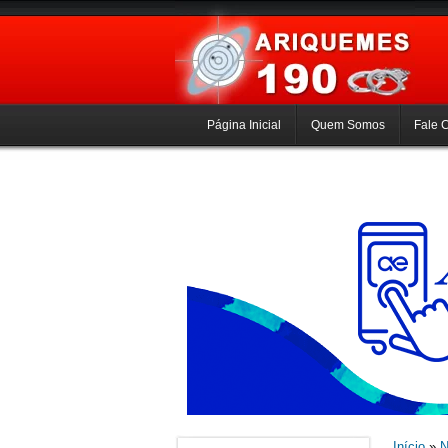
Página Inicial
Quem Somos
Fale 
Início
»
N