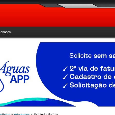
Conosco
otícias
»
Ariquemes
» Exibindo Notícia