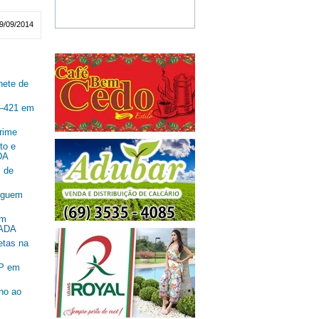
9/09/2014
nete de
R–421 em
rime
to e
DA
 de
seguem
om
SADA
etas na
SP em
ano ao