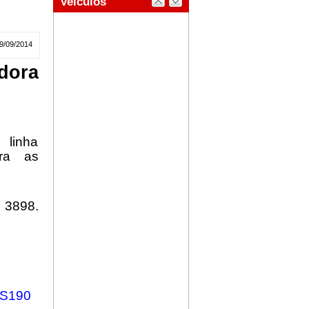
9/09/2014
dora
 linha
ira as
° 3898.
S190