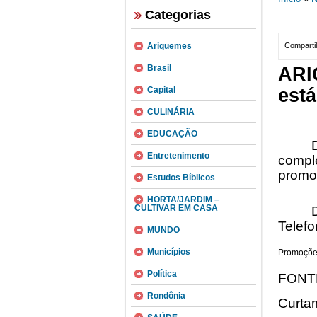
Categorias
Ariquemes
Compartil
Brasil
AR
Capital
está
CULINÁRIA
EDUCAÇÃO
Entretenimento
compl
promo
Estudos Bíblicos
HORTA/JARDIM –
CULTIVAR EM CASA
Telef
MUNDO
Municípios
Promoções
Política
FONT
Rondônia
Curta