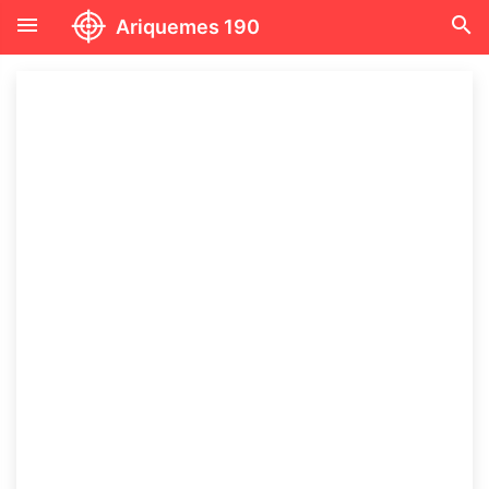
menu
search
Ariquemes 190