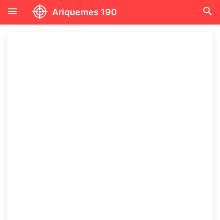
menu
search
Ariquemes 190