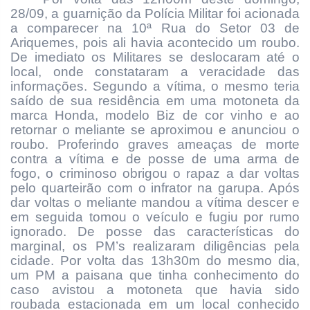
28/09, a guarnição da Polícia Militar foi acionada
a comparecer na 10ª Rua do Setor 03 de
Ariquemes, pois ali havia acontecido um roubo.
De imediato os Militares se deslocaram até o
local, onde constataram a veracidade das
informações. Segundo a vítima, o mesmo teria
saído de sua residência em uma motoneta da
marca Honda, modelo Biz de cor vinho e ao
retornar o meliante se aproximou e anunciou o
roubo. Proferindo graves ameaças de morte
contra a vítima e de posse de uma arma de
fogo, o criminoso obrigou o rapaz a dar voltas
pelo quarteirão com o infrator na garupa. Após
dar voltas o meliante mandou a vítima descer e
em seguida tomou o veículo e fugiu por rumo
ignorado. De posse das características do
marginal, os PM’s realizaram diligências pela
cidade. Por volta das 13h30m do mesmo dia,
um PM a paisana que tinha conhecimento do
caso avistou a motoneta que havia sido
roubada estacionada em um local conhecido