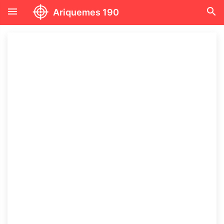
menu
search
Ariquemes 190