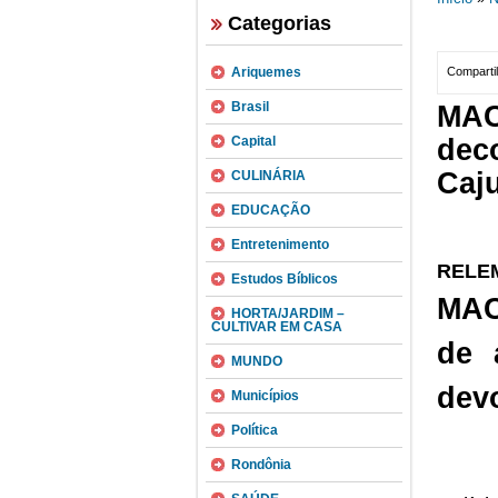
Categorias
Ariquemes
Compartil
Brasil
MAC
Capital
dec
Caj
CULINÁRIA
EDUCAÇÃO
Entretenimento
RELE
Estudos Bíblicos
MAC
HORTA/JARDIM –
CULTIVAR EM CASA
de 
MUNDO
dev
Municípios
Política
Rondônia