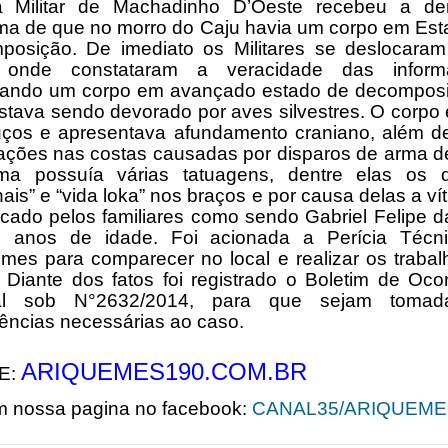
ia Militar de Machadinho D’Oeste recebeu a de
ma de que no morro do Caju havia um corpo em Est
posição. De imediato os Militares se deslocaram
, onde constataram a veracidade das inform
izando um corpo em avançado estado de decomposi
stava sendo devorado por aves silvestres. O corpo
uços e apresentava afundamento craniano, além d
ações nas costas causadas por disparos de arma d
ima possuía várias tatuagens, dentre elas os d
nais” e “vida loka” nos braços e por causa delas a vít
ficado pelos familiares como sendo Gabriel Felipe d
 anos de idade. Foi acionada a Perícia Técn
mes para comparecer no local e realizar os traba
 Diante dos fatos foi registrado o Boletim de Oco
ial sob N°2632/2014, para que sejam toma
ências necessárias ao caso.
ARIQUEMES190.COM.BR
E:
m nossa pagina no facebook:
CANAL35/ARIQUEME