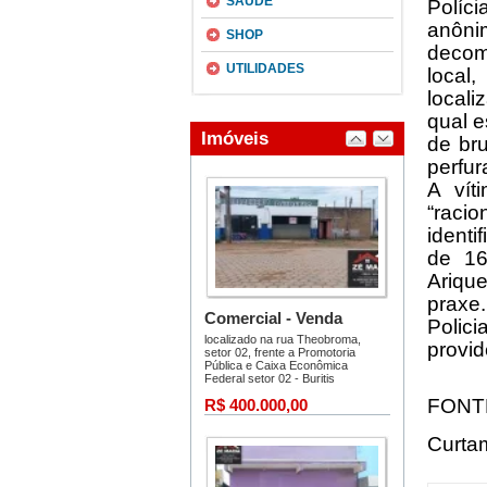
SAÚDE
Políc
anôni
SHOP
decom
UTILIDADES
local
local
qual e
de br
perfur
A vít
“racio
identi
de 16
Arique
praxe.
Polic
provid
FONT
Curta