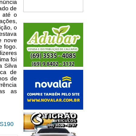
núncia
ado de
 até o
ações,
ção, o
 estava
e nove
e fogo.
izeres
ima foi
a Silva
ica de
lhos de
rrência
das as
S190