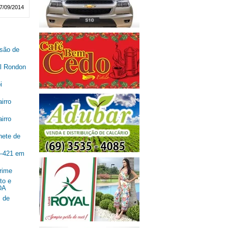
7/09/2014
são de
al Rondon
i
irro
irro
nete de
R–421 em
rime
to e
DA
 de