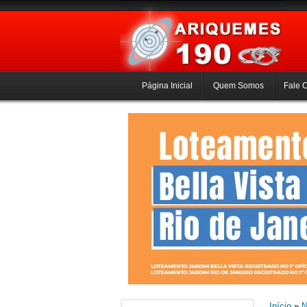
Página Inicial
Quem Somos
Fale 
Início
»
N