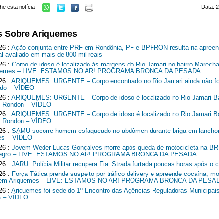
he esta notícia
Data: 2
s Sobre Ariquemes
26 :
Ação conjunta entre PRF em Rondônia, PF e BPFRON resulta na apreen
al avaliado em mais de 800 mil reais
26 :
Corpo de idoso é localizado às margens do Rio Jamari no bairro Marech
quemes – LIVE: ESTAMOS NO AR! PROGRAMA BRONCA DA PESADA
26 :
ARIQUEMES: URGENTE – Corpo encontrado no Rio Jamari ainda não fo
cado – VÍDEO
26 :
ARIQUEMES: URGENTE – Corpo de idoso é localizado no Rio Jamari Ba
l Rondon – VÍDEO
26 :
ARIQUEMES: URGENTE – Corpo de idoso é localizado no Rio Jamari Ba
l Rondon – VÍDEO
26 :
SAMU socorre homem esfaqueado no abdômen durante briga em lancho
es – VÍDEO
26 :
Jovem Weder Lucas Gonçalves morre após queda de motocicleta na B
Negro – LIVE: ESTAMOS NO AR! PROGRAMA BRONCA DA PESADA
26 :
JARU: Polícia Militar recupera Fiat Strada furtada poucas horas após o c
26 :
Força Tática prende suspeito por tráfico delivery e apreende cocaína, mo
o em Ariquemes – LIVE: ESTAMOS NO AR! PROGRAMA BRONCA DA PESA
26 :
Ariquemes foi sede do 1º Encontro das Agências Reguladoras Municipais
a – VÍDEO