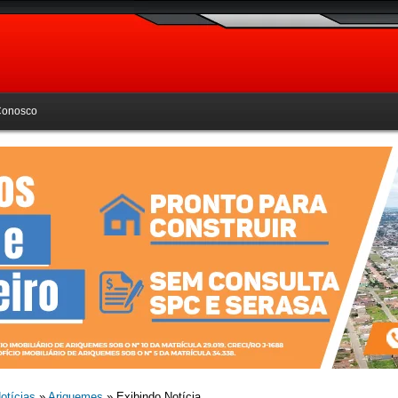
Conosco
otícias
»
Ariquemes
» Exibindo Notícia