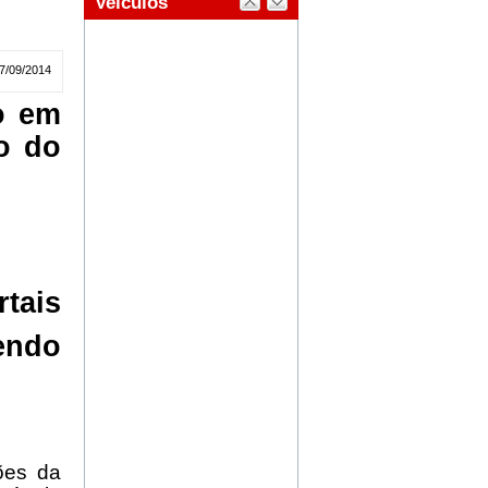
7/09/2014
o em
o do
tais
endo
ções da