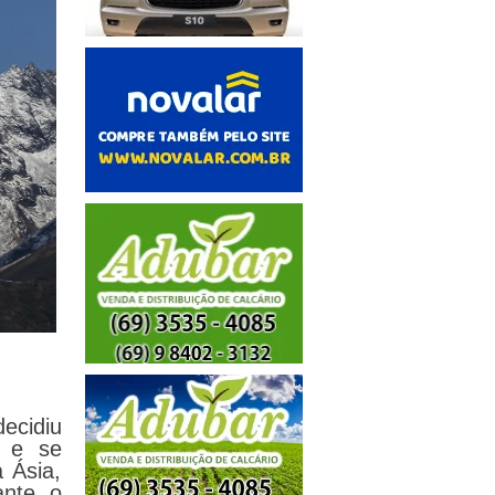
decidiu
r e se
 Ásia,
ante o