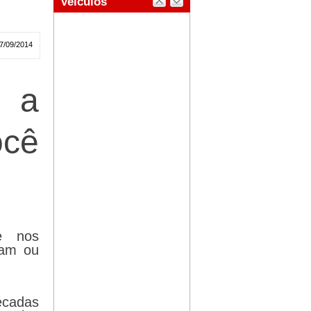
7/09/2014
e a
ocê
e nos
ram ou
écadas