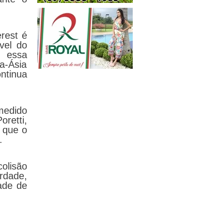
rest é
vel do
s essa
a-Ásia
ontinua
medido
retti,
 que o
a.
lisão
erdade,
ade de