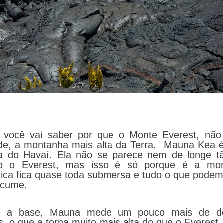
 você vai saber por que o Monte Everest, não
de, a montanha mais alta da Terra. Mauna Kea é
ha do Havaí. Ela não se parece nem de longe tã
o o Everest, mas isso é só porque é a mo
nica fica quase toda submersa e tudo o que podem
 cume.
e a base, Mauna mede um pouco mais de de
, o que a torna muito mais alta do que o Everest