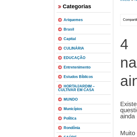
Categorias
Ariquemes
Compartil
Brasil
4 
Capital
CULINÁRIA
na
EDUCAÇÃO
Entretenimento
ai
Estudos Bíblicos
HORTA/JARDIM –
CULTIVAR EM CASA
MUNDO
Exis
Municípios
quest
ainda
Política
Rondônia
Muito