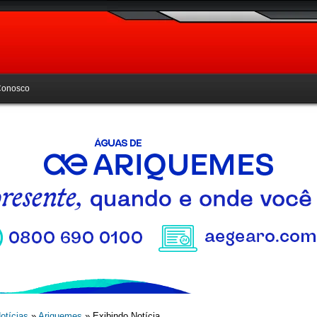
Conosco
otícias
»
Ariquemes
» Exibindo Notícia