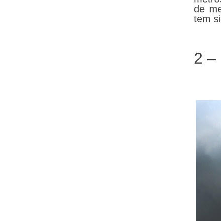
de me
tem s
2 –