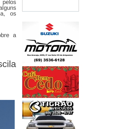
pelos
alguns
ma, os
obre a
ila