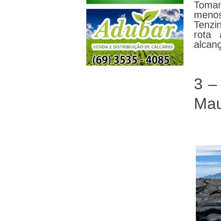
Toman
menos
Tenzi
rota
alcan
3 –
Mau