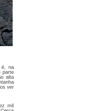
 é, na
 parte
o alta
ntanha
os ver
z mil
. Cerca