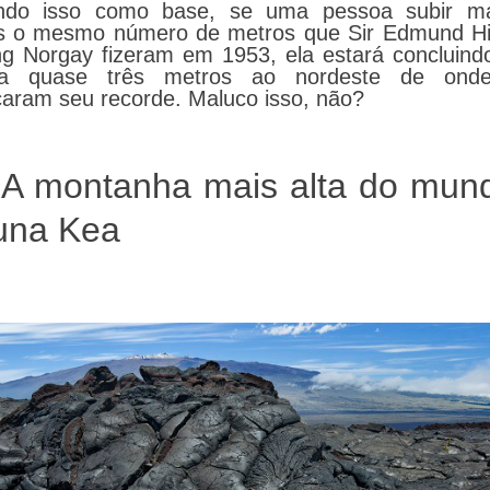
do isso como base, se uma pessoa subir m
 o mesmo número de metros que Sir Edmund Hil
ng Norgay fizeram em 1953, ela estará concluind
 a quase três metros ao nordeste de onde
çaram seu recorde. Maluco isso, não?
 A montanha mais alta do mun
na Kea