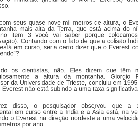
sso.
 com seus quase nove mil metros de altura, o Eve
tanha mais alta da Terra, que está acima do ní
no item 3 você vai saber porque colocamo
vação). Contando com o fato de que a colisão Índi
está em curso, seria certo dizer que o Everest c
cendo”?
do os cientistas, não. Eles dizem que têm 
ulosamente a altura da montanha. Giorgio Po
ssor da Universidade de Trieste, concluiu em 1995
 Everest não está subindo a uma taxa significativ
ez disso, o pesquisador observou que a co
ental em curso entre a Índia e a Ásia está, na v
do o Everest na direção nordeste a uma velocid
ímetros por ano.