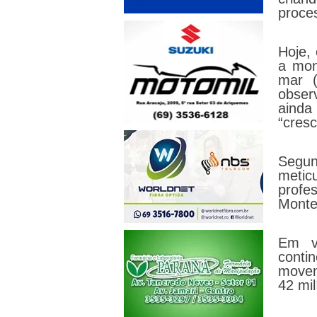
proce
Hoje,
a mon
mar (
obser
ainda 
“cres
Segun
metic
profe
Monte
Em v
contin
moven
42 mil