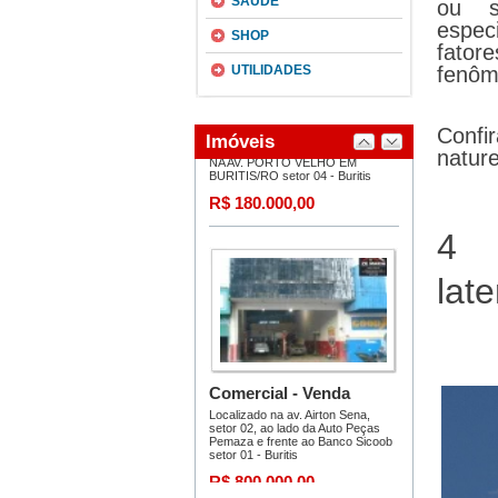
SAÚDE
ou s
espec
SHOP
fator
UTILIDADES
fenôm
Confi
nature
4 
lat