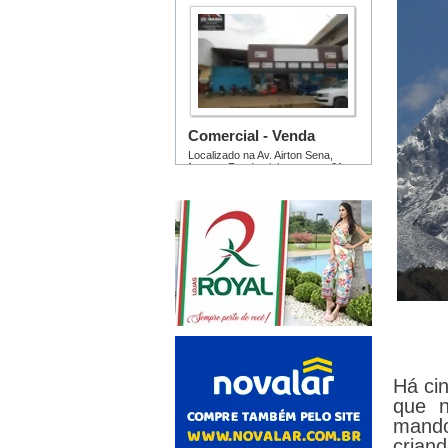
Há cin
que n
mando
crian