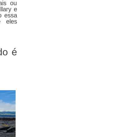
ais ou
lary e
o essa
 eles
do é