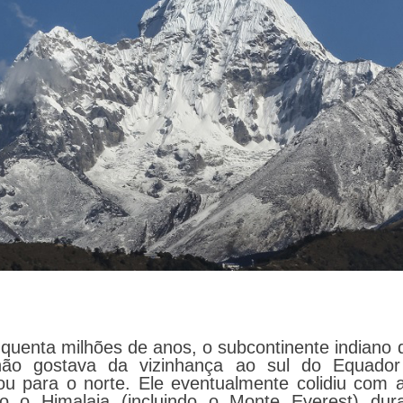
quenta milhões de anos, o subcontinente indiano 
ão gostava da vizinhança ao sul do Equado
u para o norte. Ele eventualmente colidiu com a
do o Himalaia (incluindo o Monte Everest) dur