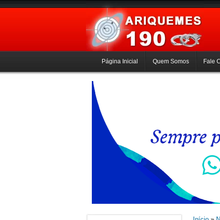
Página Inicial
Quem Somos
Fale 
Início
»
N