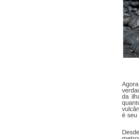
Agora
verda
da il
quant
vulcâ
é seu
Desd
metros