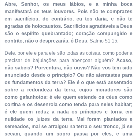
Abre, Senhor, os meus lábios, e a minha boca
manifestará os teus louvores. Pois não te comprazes
em sacrifícios; do contrário, eu tos daria; e não te
agradas de holocaustos. Sacrifícios agradáveis a Deus
são o espírito quebrantado; coração compungido e
contrito, não o desprezarás, ó Deus
. Salmo 51:15.
Dele, por ele e para ele são todas as coisas, como poderia
precisar de bajulações para abençoar alguém?
Acaso,
não sabeis? Porventura, não ouvis? Não vos tem sido
anunciado desde o princípio? Ou não atentastes para
os fundamentos da terra? Ele é o que está assentado
sobre a redondeza da terra, cujos moradores são
como gafanhotos; é ele quem estende os céus como
cortina e os desenrola como tenda para neles habitar;
é ele quem reduz a nada os príncipes e torna em
nulidade os juízes da terra. Mal foram plantados e
semeados, mal se arraigou na terra o seu tronco, já se
secam, quando um sopro passa por eles, e uma