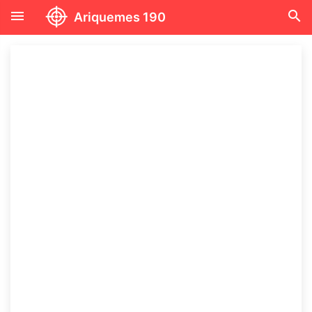
menu
search
Ariquemes 190