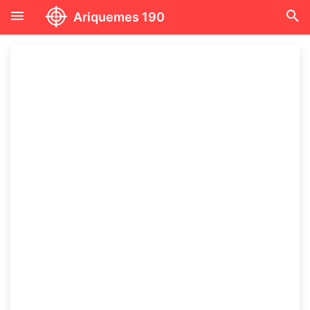
menu
search
Ariquemes 190