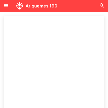
menu
search
Ariquemes 190