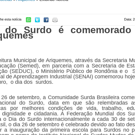
he esta notícia
Data: 2
a do Surdo é comemorado
quemes
eitura Municipal de Ariquemes, através da Secretaria Mu
cação (Semed), em parceria com a Secretaria de Es
ão (SEDUC), o Ministério Público de Rondônia e o 
al de Aprendizagem Industrial (SENAI) comemorou hoje
ro, o dia dos surdos.
 26 de setembro, a Comunidade Surda Brasileira com
acional do Surdo, data em que são relembradas as
icas por melhores condições de vida, trabalho, ed
 dignidade e cidadania. A Federação Mundial dos Su
a o Dia do Surdo internacionalmente a cada 30 de se
sil, o dia 26 de setembro é celebrado devido ao fato des
r a inauguração da primeira escola para Surdos no 