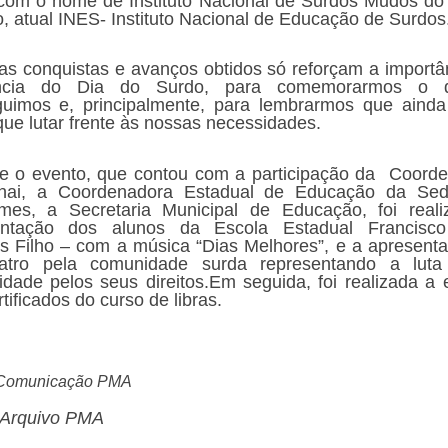
com o nome de Instituto Nacional de Surdos Mudos do
o, atual INES- Instituto Nacional de Educação de Surdos
as conquistas e avanços obtidos só reforçam a importâ
ência do Dia do Surdo, para comemorarmos o 
uimos e, principalmente, para lembrarmos que aind
que lutar frente às nossas necessidades.
e o evento, que contou com a participação da Coord
nai, a Coordenadora Estadual de Educação da Se
mes, a Secretaria Municipal de Educação, foi real
entação dos alunos da Escola Estadual Francisco
 Filho – com a música “Dias Melhores”, e a apresent
atro pela comunidade surda representando a luta
dade pelos seus direitos.Em seguida, foi realizada a 
tificados do curso de libras.
 Comunicação PMA
 Arquivo PMA