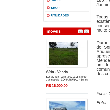
1857, 
SAÚDE
Janeir
SHOP
UTILIDADES
Todas 
exist
conseg
muito 
Durant
do Se
Arique
apres
Mendes
um te
comuni
dos cer
Fonte:
Fotos: