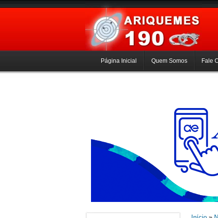
Página Inicial
Quem Somos
Fale 
Início
»
N