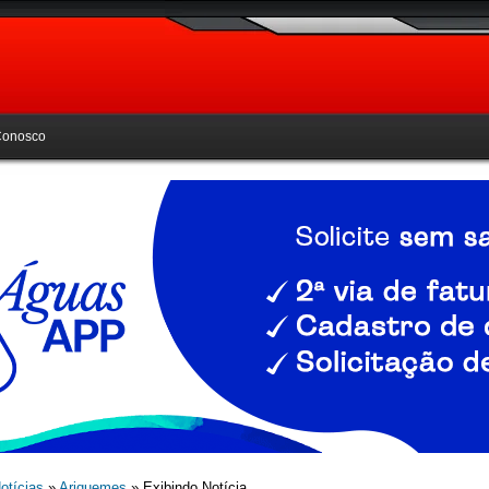
Conosco
otícias
»
Ariquemes
» Exibindo Notícia