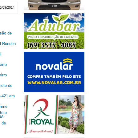
6/09/2014
são de
al Rondon
i
irro
irro
nete de
R–421 em
rime
to e
DA
 de