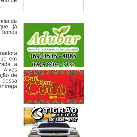
 Rio de
.
ncia da
que já
a temos
enadora
duc em
izada a
 Alves
ação de
 dessa
entrega