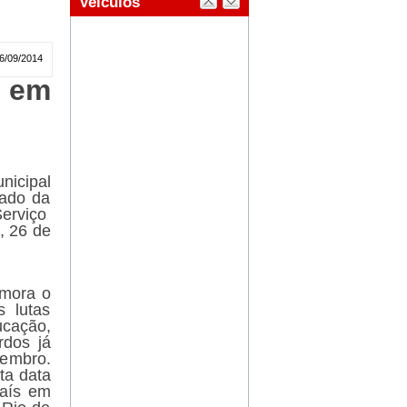
6/09/2014
 em
nicipal
tado da
Serviço
, 26 de
emora o
 lutas
ucação,
rdos já
tembro.
ta data
país em