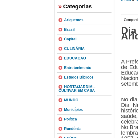
Categorias
Ariquemes
Compartil
Di
Brasil
Ari
Capital
CULINÁRIA
EDUCAÇÃO
A Pref
de Edu
Entretenimento
Educaç
Estudos Bíblicos
Nacion
setemb
HORTA/JARDIM –
CULTIVAR EM CASA
No dia
MUNDO
Dia N
histór
Municípios
saúde,
Política
celebr
No Bra
Rondônia
lembra