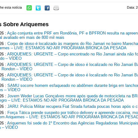
he esta notícia
Data: 2
s Sobre Ariquemes
26 :
Ação conjunta entre PRF em Rondônia, PF e BPFRON resulta na apreen
al avaliado em mais de 800 mil reais
26 :
Corpo de idoso é localizado às margens do Rio Jamari no bairro Marech
quemes – LIVE: ESTAMOS NO AR! PROGRAMA BRONCA DA PESADA
26 :
ARIQUEMES: URGENTE – Corpo encontrado no Rio Jamari ainda não fo
cado – VÍDEO
26 :
ARIQUEMES: URGENTE – Corpo de idoso é localizado no Rio Jamari Ba
l Rondon – VÍDEO
26 :
ARIQUEMES: URGENTE – Corpo de idoso é localizado no Rio Jamari Ba
l Rondon – VÍDEO
26 :
SAMU socorre homem esfaqueado no abdômen durante briga em lancho
es – VÍDEO
26 :
Jovem Weder Lucas Gonçalves morre após queda de motocicleta na B
Negro – LIVE: ESTAMOS NO AR! PROGRAMA BRONCA DA PESADA
26 :
JARU: Polícia Militar recupera Fiat Strada furtada poucas horas após o c
26 :
Força Tática prende suspeito por tráfico delivery e apreende cocaína, mo
o em Ariquemes – LIVE: ESTAMOS NO AR! PROGRAMA BRONCA DA PESA
26 :
Ariquemes foi sede do 1º Encontro das Agências Reguladoras Municipais
a – VÍDEO