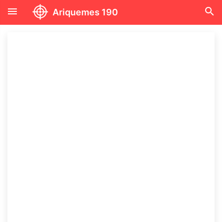
menu
search
Ariquemes 190