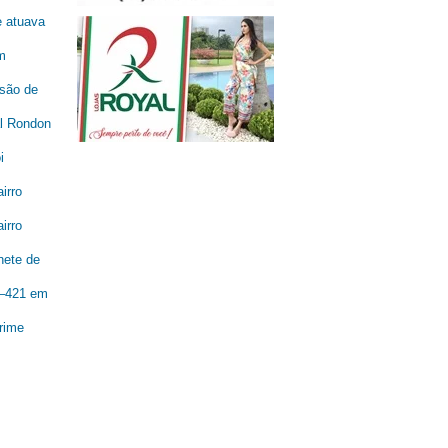
e atuava
m
são de
al Rondon
i
irro
irro
nete de
R–421 em
rime