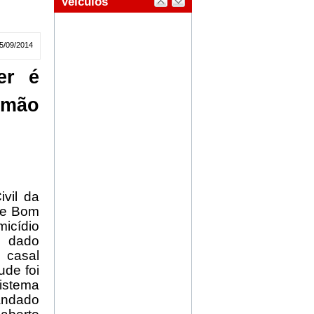
5/09/2014
er é
rmão
ivil da
 de Bom
micídio
m dado
 casal
ude foi
istema
Mandado