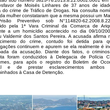
isão sob número 5825-76.2013.8.22.0002.0001 em 
sfavor de Moisés Linhares de 37 anos de idad
a do crime de Tráfico de Drogas. Na consulta nom
da mulher constataram que a mesma possui um M
isão Preventivo sob N°114820-62.2008.8.22
ido pela 1ª Vara Criminal da Comarca de Ari
ente a um homicídio acontecido no dia 09/10/20
u Valdemir dos Santos Pereira. A acusada afirma 
cimento do crime, contudo foi detida para 
tigações continuem e apurem se ela realmente é in
pada da acusação. Diante dos fatos, o crimino
ita foram conduzidos à Delegacia de Polícia Ci
emes, para após o registro do Boletim de Ocor
cial e de prestar esclarecimentos ambos 
inhados à Casa de Detenção.