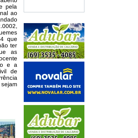
aberto
e pela
inal ao
andado
.0002,
quemes
04 que
não ter
que as
ocente
so e a
vil de
rência
sejam