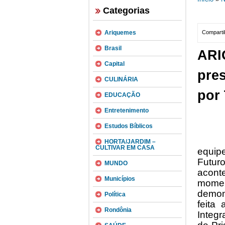
Categorias
Ariquemes
Compartil
Brasil
ARI
Capital
pre
CULINÁRIA
por 
EDUCAÇÃO
Entretenimento
Estudos Bíblicos
HORTA/JARDIM –
CULTIVAR EM CASA
equipe
Futuro
MUNDO
acont
Municípios
momen
demons
Política
feita
Rondônia
Integr