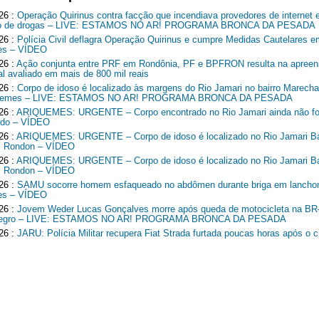
26 :
Operação Quirinus contra facção que incendiava provedores de internet 
ico de drogas – LIVE: ESTAMOS NO AR! PROGRAMA BRONCA DA PESADA
26 :
Polícia Civil deflagra Operação Quirinus e cumpre Medidas Cautelares e
es – VÍDEO
26 :
Ação conjunta entre PRF em Rondônia, PF e BPFRON resulta na apreen
al avaliado em mais de 800 mil reais
26 :
Corpo de idoso é localizado às margens do Rio Jamari no bairro Marech
quemes – LIVE: ESTAMOS NO AR! PROGRAMA BRONCA DA PESADA
26 :
ARIQUEMES: URGENTE – Corpo encontrado no Rio Jamari ainda não fo
cado – VÍDEO
26 :
ARIQUEMES: URGENTE – Corpo de idoso é localizado no Rio Jamari Ba
l Rondon – VÍDEO
26 :
ARIQUEMES: URGENTE – Corpo de idoso é localizado no Rio Jamari Ba
l Rondon – VÍDEO
26 :
SAMU socorre homem esfaqueado no abdômen durante briga em lancho
es – VÍDEO
26 :
Jovem Weder Lucas Gonçalves morre após queda de motocicleta na B
Negro – LIVE: ESTAMOS NO AR! PROGRAMA BRONCA DA PESADA
26 :
JARU: Polícia Militar recupera Fiat Strada furtada poucas horas após o c