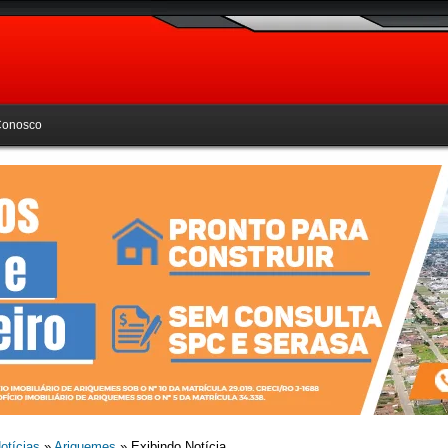
Conosco
otícias
»
Ariquemes
» Exibindo Notícia