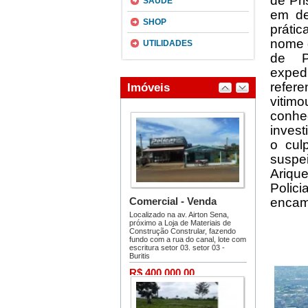
de Pr
SAÚDE
em de
SHOP
prátic
nome 
UTILIDADES
de Pr
exped
refer
vitimo
conhe
inves
o cul
suspe
Ariqu
Poli
encam