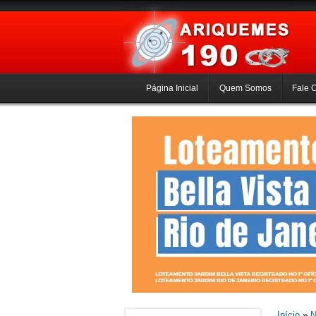
Página Inicial
Quem Somos
Fale 
Início
»
N