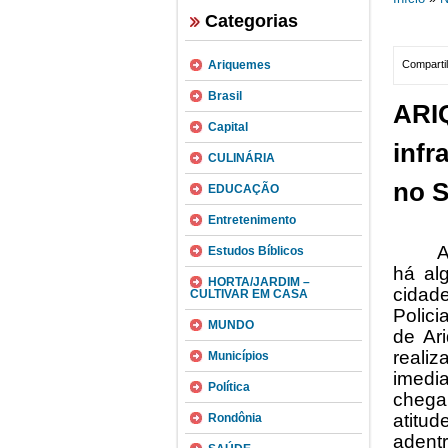
Categorias
Ariquemes
Compartil
Brasil
ARI
Capital
infr
CULINÁRIA
no S
EDUCAÇÃO
Entretenimento
A
Estudos Bíblicos
há alg
HORTA/JARDIM –
cidad
CULTIVAR EM CASA
Polici
MUNDO
de Ar
reali
Municípios
imedi
Política
chega
atitud
Rondônia
adent