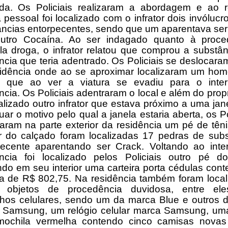
da. Os Policiais realizaram a abordagem e ao re
a pessoal foi localizado com o infrator dois invóluc
âncias entorpecentes, sendo que um aparentava ser
utro Cocaína. Ao ser indagado quanto à proce
a droga, o infrator relatou que comprou a substâ
ncia que teria adentrado. Os Policiais se deslocara
esidência onde ao se aproximar localizaram um ho
o que ao ver a viatura se evadiu para o inter
ncia. Os Policiais adentraram o local e além do propr
calizado outro infrator que estava próximo a uma jan
uar o motivo pelo qual a janela estaria aberta, os Po
zaram na parte exterior da residência um pé de tên
or do calçado foram localizadas 17 pedras de sub
pecente aparentando ser Crack. Voltando ao inter
ência foi localizado pelos Policiais outro pé do
do em seu interior uma carteira porta cédulas con
ia de R$ 802,75. Na residência também foram local
s objetos de procedência duvidosa, entre ele
lhos celulares, sendo um da marca Blue e outros d
 Samsung, um relógio celular marca Samsung, uma
ochila vermelha contendo cinco camisas nova