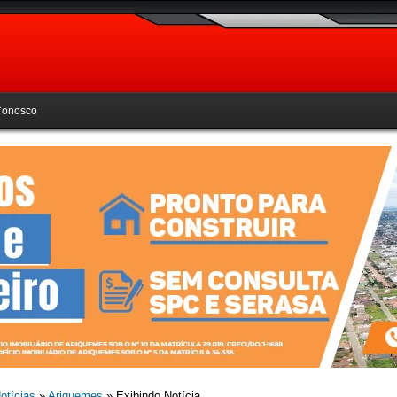
Conosco
otícias
»
Ariquemes
» Exibindo Notícia