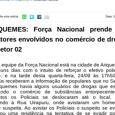
he esta notícia
Data: 2
QUEMES: Força Nacional prende 
atores envolvidos no comércio de d
etor 02
 equipe da Força Nacional está na cidade de Ariqu
uns dias com o intuito de reforçar o efetivo poli
e, e na tarde desta quarta-feira, 24/09 às 17h5
ais receberam a informação de populares que no S
iquemes havia alguns usuários de drogas que es
zando o comércio de substâncias entorpecent
atos os Policiais se deslocaram até o local,
ndo à Rua Uirapuru, onde avistaram um ho
e suspeita. Ao avistar os Policiais o suspeito se e
rou uma residência na tentativa de se evadir p