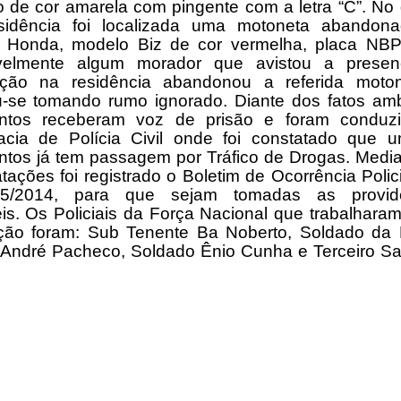
 de cor amarela com pingente com a letra “C”. No 
sidência foi localizada uma motoneta abandon
 Honda, modelo Biz de cor vermelha, placa NBP
velmente algum morador que avistou a prese
ição na residência abandonou a referida moto
u-se tomando rumo ignorado. Diante dos fatos am
ntos receberam voz de prisão e foram conduz
acia de Polícia Civil onde foi constatado que 
ntos já tem passagem por Tráfico de Drogas. Media
tações foi registrado o Boletim de Ocorrência Polic
5/2014, para que sejam tomadas as provid
is. Os Policiais da Força Nacional que trabalhara
ção foram: Sub Tenente Ba Noberto, Soldado da P
r André Pacheco, Soldado Ênio Cunha e Terceiro S