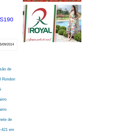
S190
5/09/2014
são de
al Rondon
i
irro
irro
nete de
R–421 em