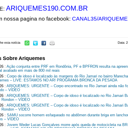
ARIQUEMES190.COM.BR
E:
m nossa pagina no facebook:
CANAL35/ARIQUEME
he esta notícia
Data: 2
s Sobre Ariquemes
26 :
Ação conjunta entre PRF em Rondônia, PF e BPFRON resulta na apreen
al avaliado em mais de 800 mil reais
26 :
Corpo de idoso é localizado às margens do Rio Jamari no bairro Marech
quemes – LIVE: ESTAMOS NO AR! PROGRAMA BRONCA DA PESADA
26 :
ARIQUEMES: URGENTE – Corpo encontrado no Rio Jamari ainda não fo
cado – VÍDEO
26 :
ARIQUEMES: URGENTE – Corpo de idoso é localizado no Rio Jamari Ba
l Rondon – VÍDEO
26 :
ARIQUEMES: URGENTE – Corpo de idoso é localizado no Rio Jamari Ba
l Rondon – VÍDEO
26 :
SAMU socorre homem esfaqueado no abdômen durante briga em lancho
es – VÍDEO
26 :
Jovem Weder Lucas Gonçalves morre após queda de motocicleta na B