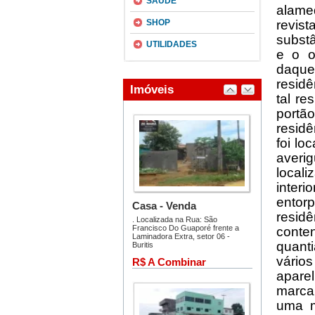
SAÚDE
alame
SHOP
revist
subst
UTILIDADES
e o o
daquel
residê
tal r
portã
residê
foi lo
averig
locali
interi
entor
resid
conten
quant
vário
apare
marca
uma m