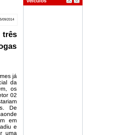
5/09/2014
três
rogas
emes já
cial da
0m, os
etor 02
tariam
es. De
 aonde
mem em
vadiu e
or uma