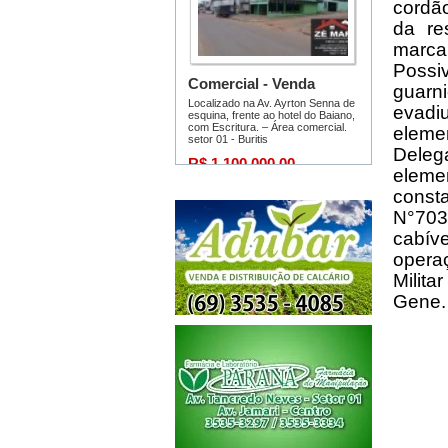
cordão
da re
marca
Possi
guarn
evadi
eleme
Deleg
eleme
consta
N°703
cabíve
opera
Milita
Gene.