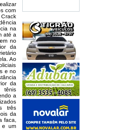
alizar
ros com
 Crack
dência
ncia na
m até a
mem no
ior da
ietário
ela. Ao
liciais
is e no
stância
ior da
 tênis
tendo a
izados
s três
ois da
 faca,
s e um