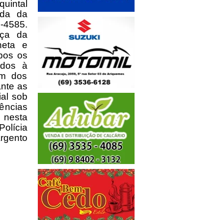
quintal
ada da
-4585.
nça da
neta e
bos os
idos à
um dos
nte as
ial sob
ências
m nesta
olícia
argento