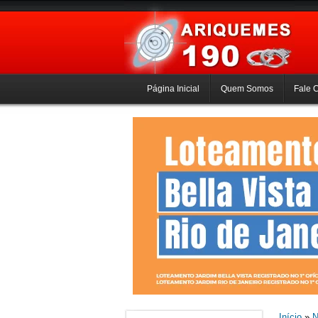
Página Inicial
Quem Somos
Fale 
Início
»
N