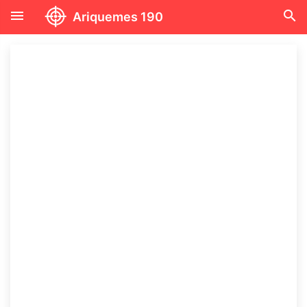
menu
search
Ariquemes 190