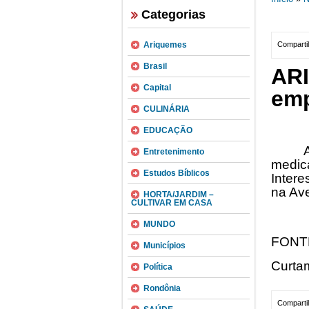
Categorias
Ariquemes
Compartil
Brasil
AR
Capital
emp
CULINÁRIA
EDUCAÇÃO
Entretenimento
medic
Estudos Bíblicos
Intere
na Av
HORTA/JARDIM –
CULTIVAR EM CASA
MUNDO
FONT
Municípios
Curta
Política
Rondônia
Compartil