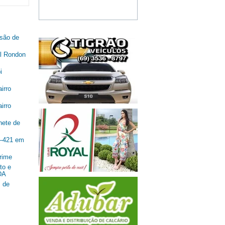
são de
al Rondon
i
irro
irro
nete de
R–421 em
rime
to e
DA
 de