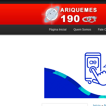
Página Inicial
Quem Somos
Fale 
Início
»
N