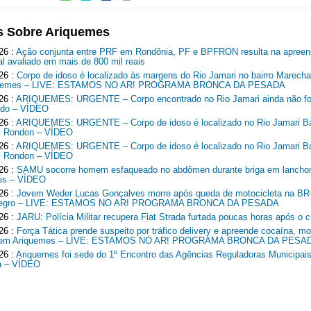
s Sobre Ariquemes
26 :
Ação conjunta entre PRF em Rondônia, PF e BPFRON resulta na apreen
al avaliado em mais de 800 mil reais
26 :
Corpo de idoso é localizado às margens do Rio Jamari no bairro Marech
quemes – LIVE: ESTAMOS NO AR! PROGRAMA BRONCA DA PESADA
26 :
ARIQUEMES: URGENTE – Corpo encontrado no Rio Jamari ainda não fo
cado – VÍDEO
26 :
ARIQUEMES: URGENTE – Corpo de idoso é localizado no Rio Jamari Ba
l Rondon – VÍDEO
26 :
ARIQUEMES: URGENTE – Corpo de idoso é localizado no Rio Jamari Ba
l Rondon – VÍDEO
26 :
SAMU socorre homem esfaqueado no abdômen durante briga em lancho
es – VÍDEO
26 :
Jovem Weder Lucas Gonçalves morre após queda de motocicleta na B
Negro – LIVE: ESTAMOS NO AR! PROGRAMA BRONCA DA PESADA
26 :
JARU: Polícia Militar recupera Fiat Strada furtada poucas horas após o c
26 :
Força Tática prende suspeito por tráfico delivery e apreende cocaína, mo
o em Ariquemes – LIVE: ESTAMOS NO AR! PROGRAMA BRONCA DA PESA
26 :
Ariquemes foi sede do 1º Encontro das Agências Reguladoras Municipais
a – VÍDEO