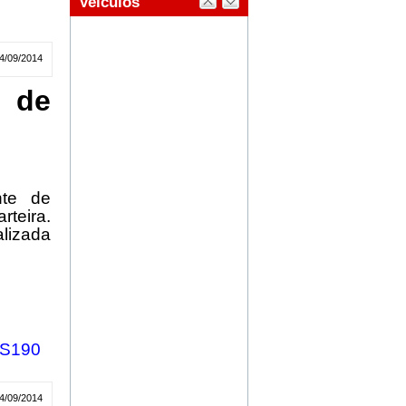
4/09/2014
 de
nte de
teira.
alizada
S190
4/09/2014