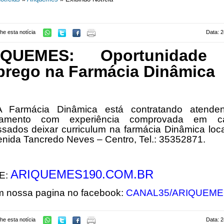
he esta notícia
Data: 2
IQUEMES: Oportunidade
rego na Farmácia Dinâmica
A Farmácia Dinâmica está contratando atende
amento com experiência comprovada em car
ssados deixar curriculum na farmácia Dinâmica loc
enida Tancredo Neves – Centro,
Tel.: 35352871.
ARIQUEMES190.COM.BR
E:
m nossa pagina no facebook:
CANAL35/ARIQUEME
he esta notícia
Data: 2