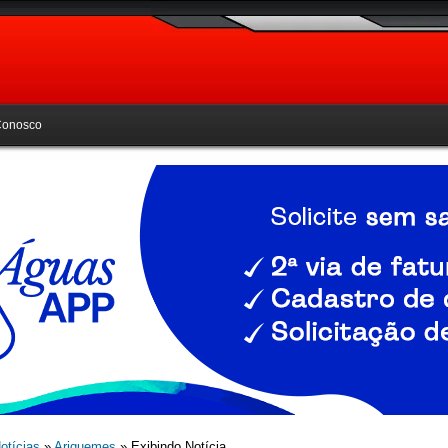
Conosco
otícias
»
Ariquemes
» Exibindo Notícia