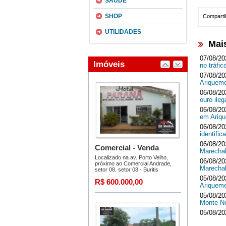
SAÚDE
SHOP
Compartil
UTILIDADES
Mai
07/08/20
no tráf
07/08/20
Ariquem
06/08/20
ouro ileg
06/08/20
em Ari
06/08/20
identifi
06/08/20
Marecha
06/08/20
Marecha
05/08/20
Ariquem
05/08/20
Monte 
05/08/20