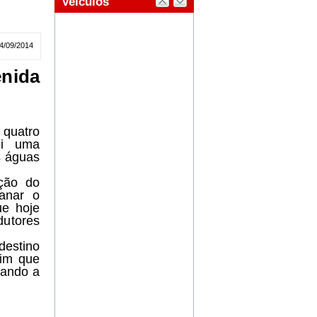
4/09/2014
nida
 quatro
oi uma
s águas
ução do
anar o
ue hoje
dutores
destino
sim que
tando a