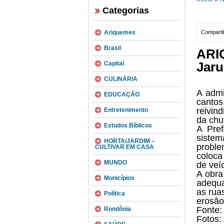
Categorias
Ariquemes
Compartil
Brasil
ARI
Jaru
Capital
CULINÁRIA
A admi
EDUCAÇÃO
canto
reivin
Entretenimento
da chu
Estudos Bíblicos
A Pref
siste
HORTA/JARDIM –
proble
CULTIVAR EM CASA
coloca
MUNDO
de veí
A obra
Municípios
adequa
as rua
Política
erosão 
Fonte
Rondônia
Fotos: