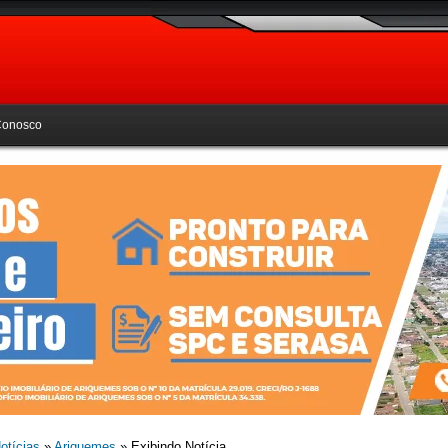
Conosco
otícias
»
Ariquemes
» Exibindo Notícia