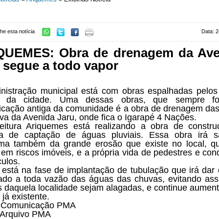
he esta notícia
Data: 2
QUEMES: Obra de drenagem da Ave
 segue a todo vapor
nistração municipal está com obras espalhadas pelos
s da cidade. Uma dessas obras, que sempre f
dicação antiga da comunidade é a obra de drenagem da
va da Avenida Jaru, onde fica o Igarapé 4 Nações.
eitura Ariquemes está realizando a obra de constr
ma de captação de águas pluviais. Essa obra irá s
ma também da grande erosão que existe no local, q
 em riscos imóveis, e a própria vida de pedestres e con
culos.
 está na fase de implantação de tubulação que irá dar 
do a toda vazão das águas das chuvas, evitando as
s daquela localidade sejam alagadas, e continue aumen
já existente.
: Comunicação PMA
 Arquivo PMA