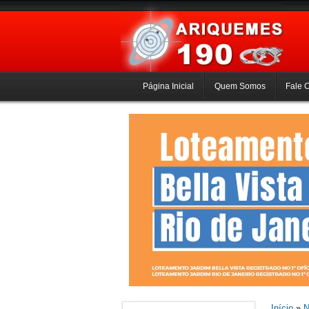
Página Inicial
Quem Somos
Fale 
Início
»
N