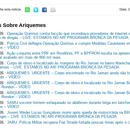
he esta notícia
Data: 2
s Sobre Ariquemes
26 :
Operação Quirinus contra facção que incendiava provedores de internet 
ico de drogas – LIVE: ESTAMOS NO AR! PROGRAMA BRONCA DA PESADA
26 :
Polícia Civil deflagra Operação Quirinus e cumpre Medidas Cautelares e
es – VÍDEO
26 :
Ação conjunta entre PRF em Rondônia, PF e BPFRON resulta na apreen
al avaliado em mais de 800 mil reais
26 :
Corpo de idoso é localizado às margens do Rio Jamari no bairro Marech
quemes – LIVE: ESTAMOS NO AR! PROGRAMA BRONCA DA PESADA
26 :
ARIQUEMES: URGENTE – Corpo encontrado no Rio Jamari ainda não fo
cado – VÍDEO
26 :
ARIQUEMES: URGENTE – Corpo de idoso é localizado no Rio Jamari Ba
l Rondon – VÍDEO
26 :
ARIQUEMES: URGENTE – Corpo de idoso é localizado no Rio Jamari Ba
l Rondon – VÍDEO
26 :
SAMU socorre homem esfaqueado no abdômen durante briga em lancho
es – VÍDEO
26 :
Jovem Weder Lucas Gonçalves morre após queda de motocicleta na B
Negro – LIVE: ESTAMOS NO AR! PROGRAMA BRONCA DA PESADA
26 :
JARU: Polícia Militar recupera Fiat Strada furtada poucas horas após o c